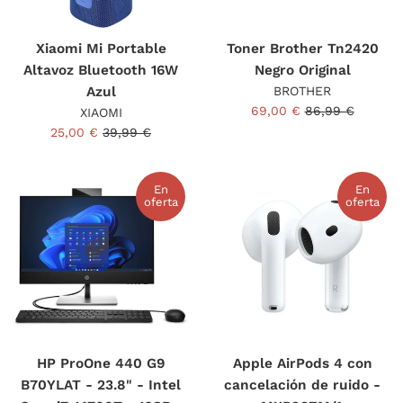
Xiaomi Mi Portable
Toner Brother Tn2420
Altavoz Bluetooth 16W
Negro Original
Azul
BROTHER
Precio
Precio
69,00 €
86,99 €
XIAOMI
de
habitual
Precio
Precio
25,00 €
39,99 €
venta
de
habitual
venta
En
En
oferta
oferta
HP ProOne 440 G9
Apple AirPods 4 con
B70YLAT - 23.8" - Intel
cancelación de ruido -