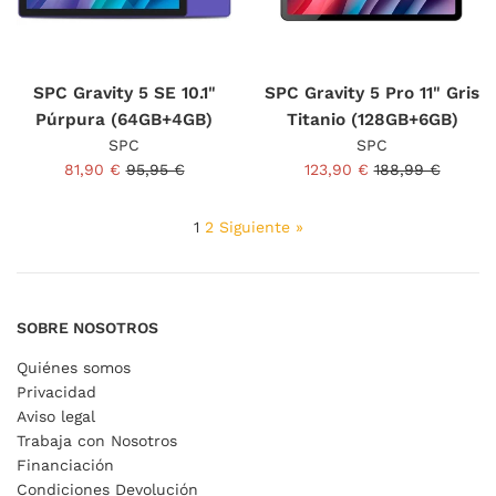
SPC Gravity 5 SE 10.1"
SPC Gravity 5 Pro 11" Gris
Púrpura (64GB+4GB)
Titanio (128GB+6GB)
SPC
SPC
Precio
Precio
Precio
Precio
81,90 €
95,95 €
123,90 €
188,99 €
de
habitual
de
habitual
venta
venta
1
2
Siguiente »
SOBRE NOSOTROS
Quiénes somos
Privacidad
Aviso legal
Trabaja con Nosotros
Financiación
Condiciones Devolución