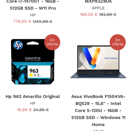
Core i7-14700T - 16GB -
MXP93ZM/A
512GB SSD - W11 Pro
APPLE
Precio
Precio
169,00 €
192,99 €
HP
de
habitual
Precio
Precio
779,00 €
1.140,99 €
venta
de
habitual
venta
En
En
oferta
oferta
Hp 963 Amarillo Original
Asus VivoBook F1504VA-
HP
BQ529 - 15,6" - Intel
Precio
Precio
19,99 €
24,95 €
Core 5-120U - 16GB -
de
habitual
512GB SSD - Windows 11
venta
Home