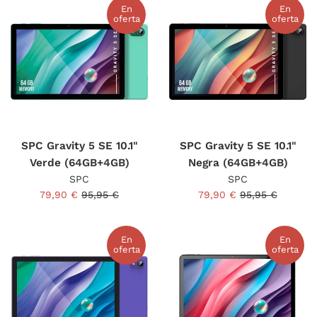
En
En
oferta
oferta
SPC Gravity 5 SE 10.1"
SPC Gravity 5 SE 10.1"
Verde (64GB+4GB)
Negra (64GB+4GB)
SPC
SPC
Precio
Precio
Precio
Precio
79,90 €
95,95 €
79,90 €
95,95 €
de
habitual
de
habitual
venta
venta
En
En
oferta
oferta