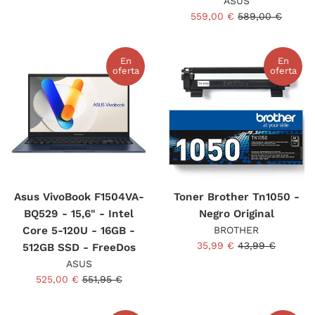
ASUS
Precio
Precio
559,00 €
589,00 €
de
habitual
venta
En
En
oferta
oferta
Asus VivoBook F1504VA-
Toner Brother Tn1050 -
BQ529 - 15,6" - Intel
Negro Original
Core 5-120U - 16GB -
BROTHER
Precio
Precio
35,99 €
43,99 €
512GB SSD - FreeDos
de
habitual
ASUS
venta
Precio
Precio
525,00 €
551,95 €
de
habitual
venta