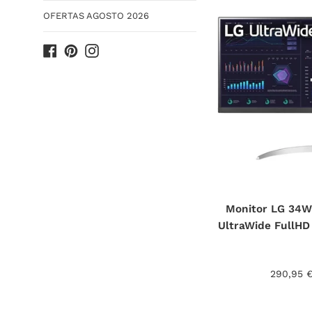
OFERTAS AGOSTO 2026
Facebook
Pinterest
Instagram
Monitor LG 34W
UltraWide FullHD
Precio
290,95 
habitual