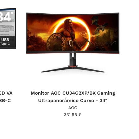
ED VA
Monitor AOC CU34G2XP/BK Gaming
USB-C
Ultrapanorámico Curvo - 34"
AOC
Precio
331,95 €
habitual