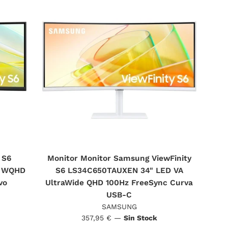
 S6
Monitor Monitor Samsung ViewFinity
e WQHD
S6 LS34C650TAUXEN 34" LED VA
vo
UltraWide QHD 100Hz FreeSync Curva
USB-C
SAMSUNG
Precio
357,95 €
—
Sin Stock