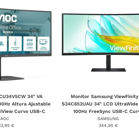
 CU34V5CW 34" VA
Monitor Samsung ViewFinity
0Hz Altura Ajustable
S34C652UAU 34" LCD UltraWid
tiView Curvo USB-C
100Hz FreeSync USB-C Cur
AOC
SAMSUNG
ecio
Precio
33,95 €
344,95 €
bitual
habitual