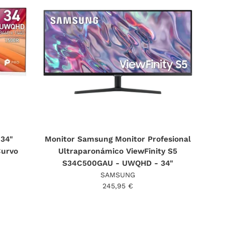
34"
Monitor Samsung Monitor Profesional
Curvo
Ultraparonámico ViewFinity S5
S34C500GAU - UWQHD - 34"
SAMSUNG
Precio
245,95 €
habitual