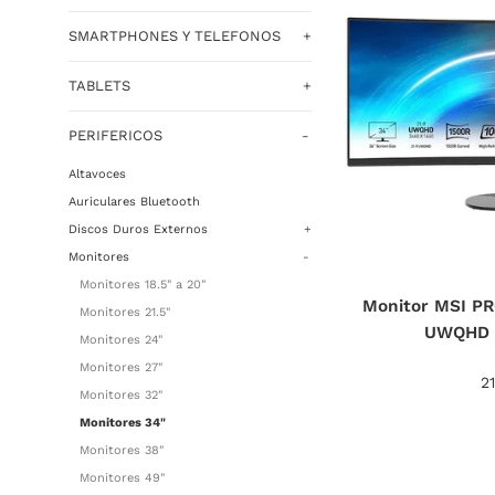
SMARTPHONES Y TELEFONOS
+
TABLETS
+
PERIFERICOS
-
Altavoces
Auriculares Bluetooth
Discos Duros Externos
+
Monitores
-
Monitores 18.5" a 20"
Monitor MSI P
Monitores 21.5"
UWQHD 
Monitores 24"
Monitores 27"
Pr
2
Monitores 32"
ha
Monitores 34"
Monitores 38"
Monitores 49"