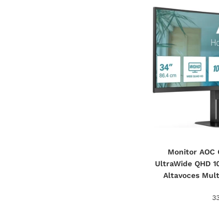
Monitor AOC
UltraWide QHD 10
Altavoces Mul
Pr
3
ha