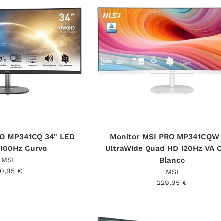
RO MP341CQ 34" LED
Monitor MSI PRO MP341CQW 
100Hz Curvo
UltraWide Quad HD 120Hz VA 
MSI
Blanco
ecio
10,95 €
MSI
bitual
Precio
229,95 €
habitual