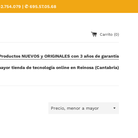
2.754.079 | ✆ 695.57.05.68
Carrito (
0
)
Productos NUEVOS y ORIGINALES con 3 años de garantía
ayor tienda de tecnología online en Reinosa (Cantabria)
Ordenar
por