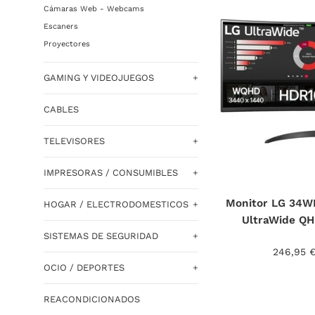
Cámaras Web - Webcams
Escaners
Proyectores
GAMING Y VIDEOJUEGOS
+
CABLES
TELEVISORES
+
IMPRESORAS / CONSUMIBLES
+
Monitor LG 34W
HOGAR / ELECTRODOMESTICOS
+
UltraWide QH
SISTEMAS DE SEGURIDAD
+
Precio
246,95 
habitual
OCIO / DEPORTES
+
REACONDICIONADOS