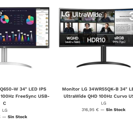
Q650-W 34" LED IPS
Monitor LG 34WR55QK-B 34" L
 100Hz FreeSync USB-
UltraWide QHD 100Hz Curvo 
C
LG
Precio
316,95 €
—
Sin Stock
LG
habitual
€
—
Sin Stock