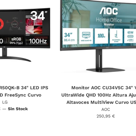
R50QK-B 34" LED IPS
Monitor AOC CU34V5C 34" 
D FreeSync Curvo
UltraWide QHD 100Hz Altura Aju
LG
Altavoces MultiView Curvo U
€
—
Sin Stock
AOC
Precio
250,95 €
habitual