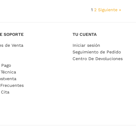
1
2
Siguiente »
E SOPORTE
TU CUENTA
es de Venta
Iniciar sesión
Seguimiento de Pedido
Centro De Devoluciones
 Pago
 Técnica
ostventa
 Frecuentes
 Cita