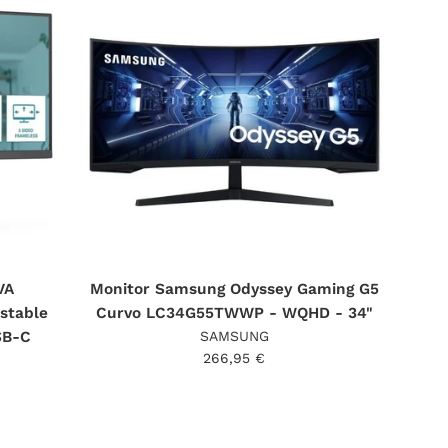
VA
Monitor Samsung Odyssey Gaming G5
stable
Curvo LC34G55TWWP - WQHD - 34"
SB-C
SAMSUNG
Precio
266,95 €
habitual