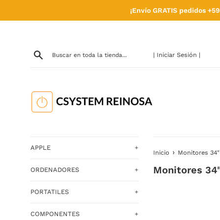
Ir
¡Envío GRATIS pedidos +59
directamente
al
contenido
| Iniciar Sesión |
APPLE
+
›
Inicio
Monitores 34"
Monitores 34
ORDENADORES
+
PORTATILES
+
COMPONENTES
+