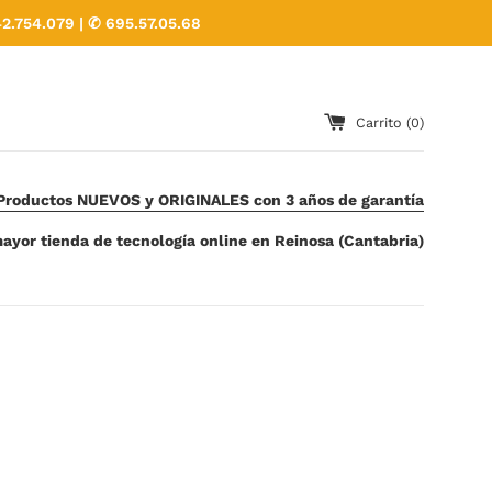
2.754.079 | ✆ 695.57.05.68
Carrito (
0
)
Productos NUEVOS y ORIGINALES con 3 años de garantía
ayor tienda de tecnología online en Reinosa (Cantabria)