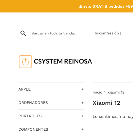
Ir
¡Envío GRATIS pedidos +59
directamente
al
contenido
| Iniciar Sesión |
APPLE
+
›
Inicio
Xiaomi 12
Xiaomi 12
ORDENADORES
+
PORTATILES
+
Lo sentimos, no ha
COMPONENTES
+