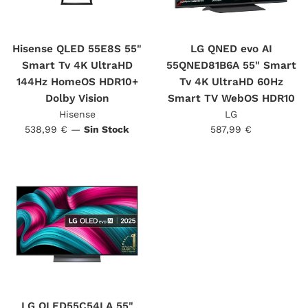
Hisense QLED 55E8S 55"
LG QNED evo AI
Smart Tv 4K UltraHD
55QNED81B6A 55" Smart
144Hz HomeOS HDR10+
Tv 4K UltraHD 60Hz
Dolby Vision
Smart TV WebOS HDR10
Hisense
LG
Precio
Precio
538,99 €
—
Sin Stock
587,99 €
habitual
habitual
LG OLED55C54LA 55"