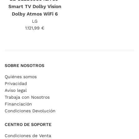
Smart TV Dolby Vision
Dolby Atmos WiFi 6
LG
Precio
1.121,99 €
habitual
SOBRE NOSOTROS
Quiénes somos
Privacidad
Aviso legal
Trabaja con Nosotros
Financiación
Condiciones Devolución
CENTRO DE SOPORTE
Condiciones de Venta