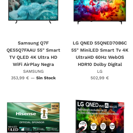
Samsung Q7F
LG QNED 55QNED70B6C
QE55Q7FAAU 55" Smart
55" MiniLED Smart Tv 4K
TV QLED 4K Ultra HD
UltraHD 60Hz WebOS
WiFi AirPlay Negra
HDR10 Dolby Digital
SAMSUNG
LG
Precio
Precio
353,99 €
—
Sin Stock
502,99 €
habitual
habitual