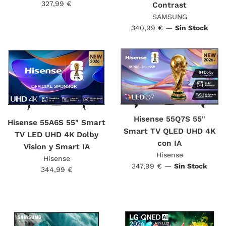
Precio
327,99 €
Contrast
habitual
SAMSUNG
Precio
340,99 €
—
Sin Stock
habitual
Hisense 55Q7S 55"
Hisense 55A6S 55" Smart
Smart TV QLED UHD 4K
TV LED UHD 4K Dolby
con IA
Vision y Smart IA
Hisense
Hisense
Precio
347,99 €
—
Sin Stock
Precio
344,99 €
habitual
habitual