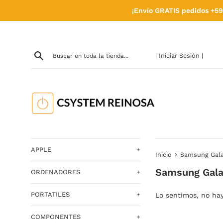
Ir
¡Envío GRATIS pedidos +59
directamente
al
contenido
| Iniciar Sesión |
APPLE
+
›
Inicio
Samsung Gala
Samsung Gala
ORDENADORES
+
PORTATILES
+
Lo sentimos, no ha
COMPONENTES
+