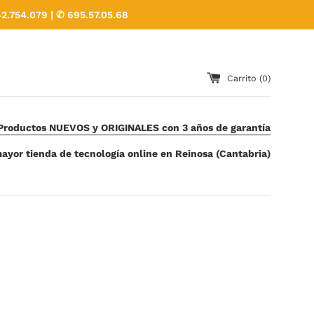
2.754.079 | ✆ 695.57.05.68
Carrito (
0
)
Productos NUEVOS y ORIGINALES con 3 años de garantía
ayor tienda de tecnología online en Reinosa (Cantabria)