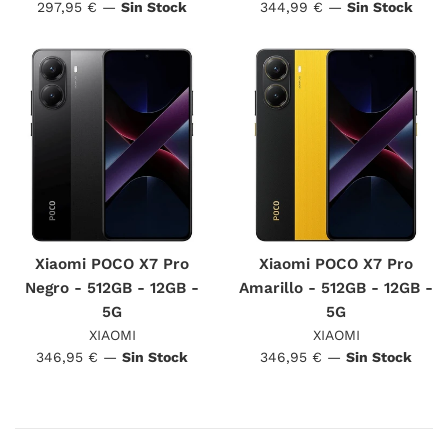
Precio
Precio
297,95 €
—
Sin Stock
344,99 €
—
Sin Stock
habitual
habitual
Xiaomi POCO X7 Pro
Xiaomi POCO X7 Pro
Negro - 512GB - 12GB -
Amarillo - 512GB - 12GB -
5G
5G
XIAOMI
XIAOMI
Precio
Precio
346,95 €
—
Sin Stock
346,95 €
—
Sin Stock
habitual
habitual