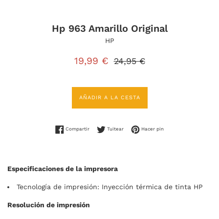
Hp 963 Amarillo Original
HP
Precio
Precio
19,99 €
24,95 €
de
habitual
venta
AÑADIR A LA CESTA
Compartir en Facebook
Tuitear en Twitter
Pinear en Pinterest
Compartir
Tuitear
Hacer pin
Especificaciones de la impresora
Tecnología de impresión: Inyección térmica de tinta HP
Resolución de impresión