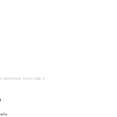
es MultiView Curvo USB-C
s
seña