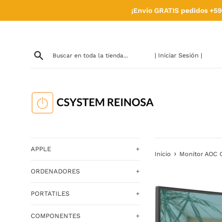
Ir
¡Envío GRATIS pedidos +59
directamente
al
contenido
| Iniciar Sesión |
APPLE
+
›
Inicio
Monitor AOC C
ORDENADORES
+
PORTATILES
+
COMPONENTES
+