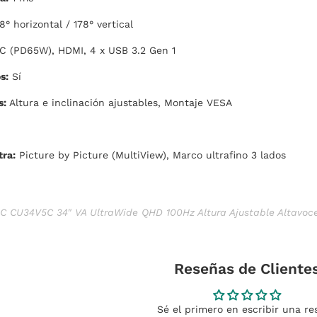
8° horizontal / 178° vertical
 (PD65W), HDMI, 4 x USB 3.2 Gen 1
s:
Sí
s:
Altura e inclinación ajustables, Montaje VESA
tra:
Picture by Picture (MultiView), Marco ultrafino 3 lados
C CU34V5C 34" VA UltraWide QHD 100Hz Altura Ajustable Altavoc
Reseñas de Cliente
Sé el primero en escribir una re