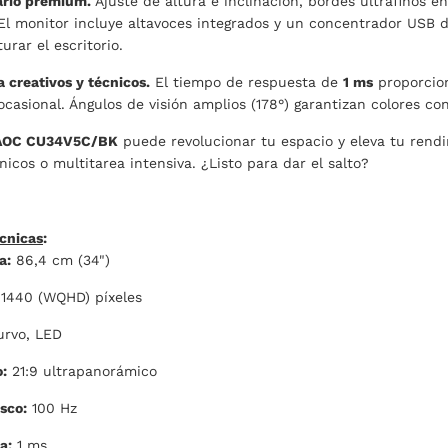
ario premium.
Ajuste de altura e inclinación, bordes ultrafinos e
 El monitor incluye altavoces integrados y un concentrador USB 
urar el escritorio.
a creativos y técnicos.
El tiempo de respuesta de
1 ms
proporcion
ocasional. Ángulos de visión amplios (178°) garantizan colores co
AOC CU34V5C/BK
puede revolucionar tu espacio y eleva tu rendi
nicos o multitarea intensiva. ¿Listo para dar el salto?
écnicas
:
a:
86,4 cm (34")
1440 (WQHD) píxeles
urvo, LED
:
21:9 ultrapanorámico
sco:
100 Hz
a:
1 ms