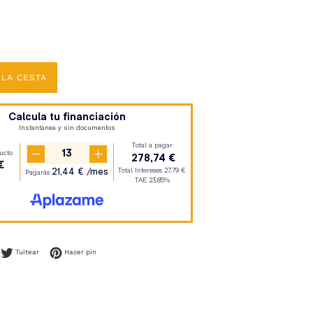
 LA CESTA
mpartir en Facebook
Tuitear en Twitter
Pinear en Pinterest
Tuitear
Hacer pin