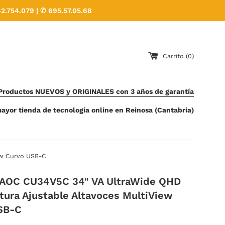
2.754.079 | ✆ 695.57.05.68
Carrito (
0
)
Productos NUEVOS y ORIGINALES con 3 años de garantía
ayor tienda de tecnología online en Reinosa (Cantabria)
ew Curvo USB-C
 AOC CU34V5C 34" VA UltraWide QHD
tura Ajustable Altavoces MultiView
SB-C