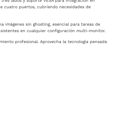
n tres lados y soporte VESA para integración en
de cuatro puertos, cubriendo necesidades de
a imágenes sin ghosting, esencial para tareas de
nsistentes en cualquier configuración multi-monitor.
miento profesional. Aprovecha la tecnología pensada