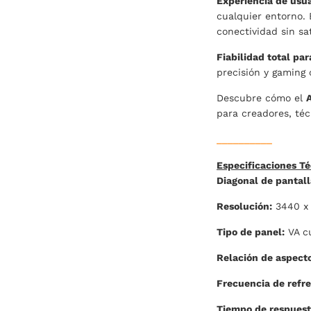
Experiencia de usu
cualquier entorno.
conectividad sin sat
Fiabilidad total par
precisión y gaming 
Descubre cómo el
para creadores, téc
__________
Especificaciones T
Diagonal de pantall
Resolución:
3440 x 
Tipo de panel:
VA c
Relación de aspecto
Frecuencia de refre
Tiempo de respuest