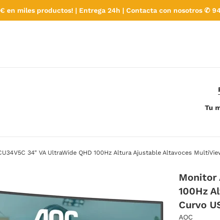
€ en miles productos! | Entrega 24h | Contacta con nosotros ✆ 94
Tu m
U34V5C 34" VA UltraWide QHD 100Hz Altura Ajustable Altavoces MultiVi
Monitor
100Hz Al
Curvo U
AOC