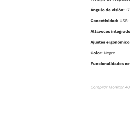
Ángulo de visión:
17
Conectividad:
USB-C
Altavoces integrado
Ajustes ergonómico
Color:
Negro
Funcionalidades ex
Comprar Monitor AO