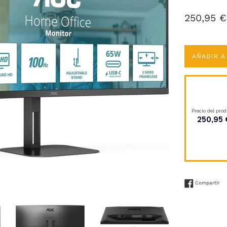
Precio
250,95 €
habitual
AÑADIR A
Co
Compartir