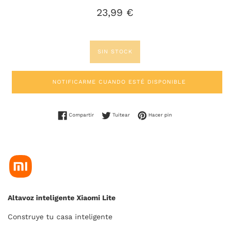
Precio
23,99 €
habitual
SIN STOCK
NOTIFICARME CUANDO ESTÉ DISPONIBLE
Compartir en Facebook
Tuitear en Twitter
Pinear en Pinterest
Compartir
Tuitear
Hacer pin
Altavoz inteligente Xiaomi Lite
Construye tu casa inteligente