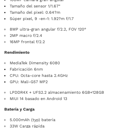
Tamaño del sensor 1/1.67“
Tamaño del pixel: 0.64?m
Súper pixel, 9 -en-1: 1.92?m f/1.7
8MP ultra-gran angular f/2.2, FOV 120°
2MP macro f/2.4
16MP frontal f/2.2
Rendimiento
MediaTek Dimensity 6080
Fabricación 6nm
CPU: Octa-core hasta 2.4GHz
GPU: Mali-G57 MP2
LPDDR4X + UFS2.2 almacenamiento 6GB+128GB
MIUI 14 basado en Android 13
Batería y Carga
5.000mAh (typ) batería
33W Carga rápida