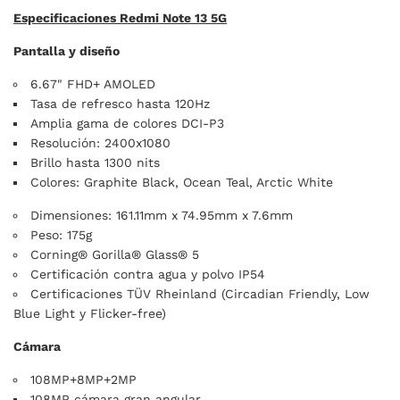
Especificaciones Redmi Note 13 5G
Pantalla y diseño
6.67" FHD+ AMOLED
Tasa de refresco hasta 120Hz
Amplia gama de colores DCI-P3
Resolución: 2400x1080
Brillo hasta 1300 nits
Colores: Graphite Black, Ocean Teal, Arctic White
Dimensiones: 161.11mm x 74.95mm x 7.6mm
Peso: 175g
Corning® Gorilla® Glass® 5
Certificación contra agua y polvo IP54
Certificaciones TÜV Rheinland (Circadian Friendly, Low
Blue Light y Flicker-free)
Cámara
108MP+8MP+2MP
108MP cámara gran angular