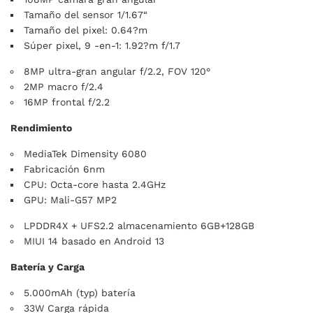
Tamaño del sensor 1/1.67“
Tamaño del pixel: 0.64?m
Súper pixel, 9 -en-1: 1.92?m f/1.7
8MP ultra-gran angular f/2.2, FOV 120°
2MP macro f/2.4
16MP frontal f/2.2
Rendimiento
MediaTek Dimensity 6080
Fabricación 6nm
CPU: Octa-core hasta 2.4GHz
GPU: Mali-G57 MP2
LPDDR4X + UFS2.2 almacenamiento 6GB+128GB
MIUI 14 basado en Android 13
Batería y Carga
5.000mAh (typ) batería
33W Carga rápida