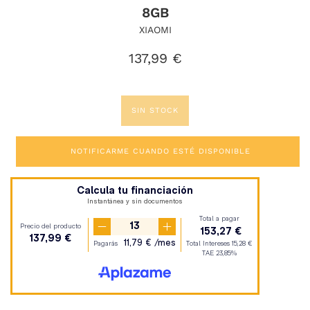
8GB
XIAOMI
Precio
137,99 €
habitual
SIN STOCK
NOTIFICARME CUANDO ESTÉ DISPONIBLE