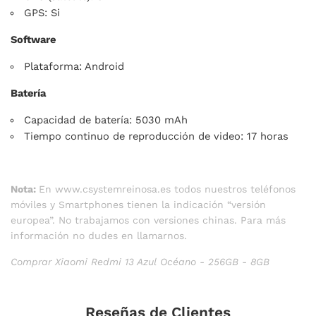
GPS: Si
Software
Plataforma: Android
Batería
Capacidad de batería: 5030 mAh
Tiempo continuo de reproducción de video: 17 horas
Nota:
En www.csystemreinosa.es todos nuestros teléfonos
móviles y Smartphones tienen la indicación “versión
europea”. No trabajamos con versiones chinas. Para más
información no dudes en llamarnos.
Comprar Xiaomi Redmi 13 Azul Océano - 256GB - 8GB
Reseñas de Clientes