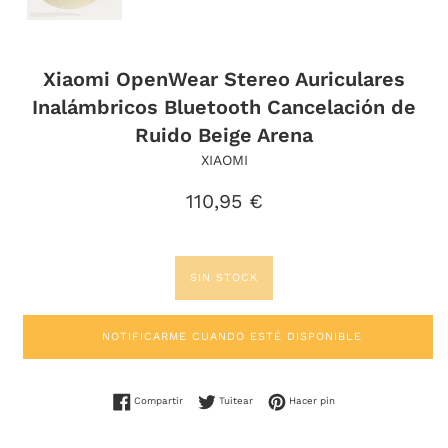
Xiaomi OpenWear Stereo Auriculares
Inalámbricos Bluetooth Cancelación de
Ruido Beige Arena
XIAOMI
Precio
110,95 €
habitual
SIN STOCK
NOTIFICARME CUANDO ESTÉ DISPONIBLE
Compartir en Facebook
Tuitear en Twitter
Pinear en Pinterest
Compartir
Tuitear
Hacer pin