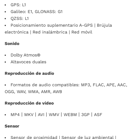
GPS: L1
Galileo: E1, GLONASS: G1
QZSS: L1
Posicionamiento suplementario A-GPS | Brújula
electrónica | Red inalámbrica | Red móvil
Sonido
Dolby Atmos®
Altavoces duales
Reproducción de audio
Formatos de audio compatibles: MP3, FLAC, APE, AAC,
OGG, WAV, WMA, AMR, AWB
Reproducción de vídeo
MP4丨MKV丨AVI丨WMV丨WEBM丨3GP丨ASF
Sensor
Sensor de proximidad | Sensor de luz ambiental |