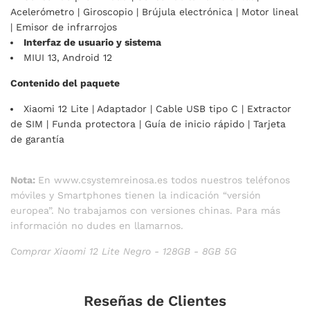
Acelerómetro | Giroscopio | Brújula electrónica | Motor lineal
| Emisor de infrarrojos
Interfaz de usuario y sistema
MIUI 13, Android 12
Contenido del paquete
Xiaomi 12 Lite | Adaptador | Cable USB tipo C | Extractor
de SIM | Funda protectora | Guía de inicio rápido | Tarjeta
de garantía
Nota:
En www.csystemreinosa.es todos nuestros teléfonos
móviles y Smartphones tienen la indicación “versión
europea”. No trabajamos con versiones chinas. Para más
información no dudes en llamarnos.
Comprar Xiaomi 12 Lite Negro - 128GB - 8GB 5G
Reseñas de Clientes