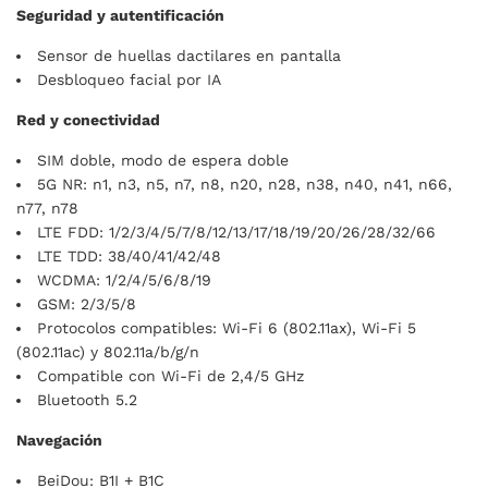
Seguridad y autentificación
Sensor de huellas dactilares en pantalla
Desbloqueo facial por IA
Red y conectividad
SIM doble, modo de espera doble
5G NR: n1, n3, n5, n7, n8, n20, n28, n38, n40, n41, n66,
n77, n78
LTE FDD: 1/2/3/4/5/7/8/12/13/17/18/19/20/26/28/32/66
LTE TDD: 38/40/41/42/48
WCDMA: 1/2/4/5/6/8/19
GSM: 2/3/5/8
Protocolos compatibles: Wi-Fi 6 (802.11ax), Wi-Fi 5
(802.11ac) y 802.11a/b/g/n
Compatible con Wi-Fi de 2,4/5 GHz
Bluetooth 5.2
Navegación
BeiDou: B1I + B1C