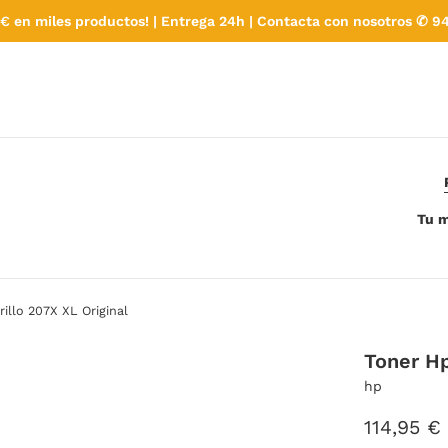
€ en miles productos! | Entrega 24h | Contacta con nosotros ✆ 94
Tu m
illo 207X XL Original
Toner Hp
hp
Precio
114,95 €
habitual