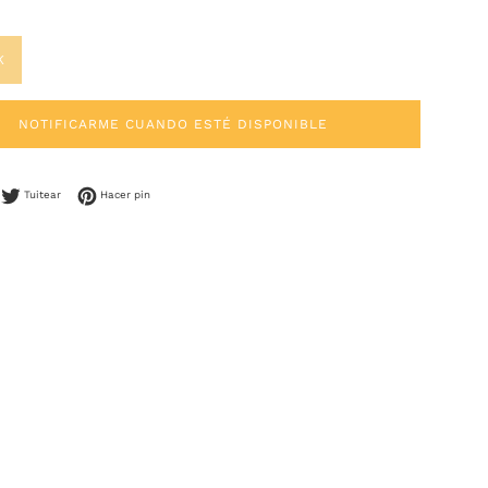
K
NOTIFICARME CUANDO ESTÉ DISPONIBLE
mpartir en Facebook
Tuitear en Twitter
Pinear en Pinterest
Tuitear
Hacer pin