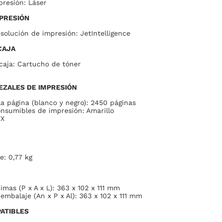
presión: Láser
PRESIÓN
esolución de impresión: JetIntelligence
CAJA
caja: Cartucho de tóner
EZALES DE IMPRESIÓN
a página (blanco y negro): 2450 páginas
onsumibles de impresión: Amarillo
7X
e: 0,77 kg
mas (P x A x L): 363 x 102 x 111 mm
embalaje (An x P x Al): 363 x 102 x 111 mm
ATIBLES