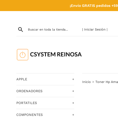
Ir
¡Envío GRATIS pedidos +59
directamente
al
contenido
| Iniciar Sesión |
APPLE
+
›
Inicio
Toner Hp Amar
ORDENADORES
+
PORTATILES
+
COMPONENTES
+