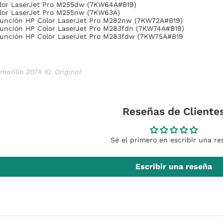
lor LaserJet Pro M255dw (7KW64A#B19)
lor LaserJet Pro M255nw (7KW63A)
función HP Color LaserJet Pro M282nw (7KW72A#B19)
función HP Color LaserJet Pro M283fdn (7KW74A#B19)
función HP Color LaserJet Pro M283fdw (7KW75A#B19
arillo 207X XL Original
Reseñas de Cliente
Sé el primero en escribir una re
Escribir una reseña