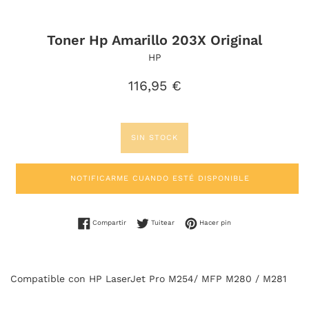
Toner Hp Amarillo 203X Original
HP
Precio
116,95 €
habitual
SIN STOCK
NOTIFICARME CUANDO ESTÉ DISPONIBLE
Compartir en Facebook
Tuitear en Twitter
Pinear en Pinterest
Compartir
Tuitear
Hacer pin
Compatible con HP LaserJet Pro M254/ MFP M280 / M281