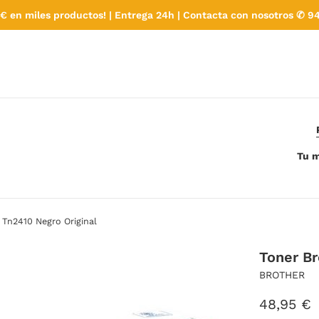
€ en miles productos! | Entrega 24h | Contacta con nosotros ✆ 94
Tu m
 Tn2410 Negro Original
Toner Br
BROTHER
Precio
48,95 €
habitual