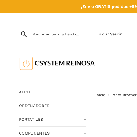
Ir
¡Envío GRATIS pedidos +59
directamente
al
contenido
| Iniciar Sesión |
APPLE
+
›
Inicio
Toner Brother
ORDENADORES
+
PORTATILES
+
COMPONENTES
+