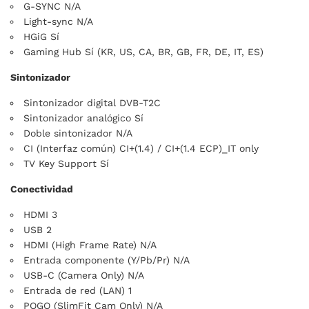
G-SYNC N/A
Light-sync N/A
HGiG Sí
Gaming Hub Sí (KR, US, CA, BR, GB, FR, DE, IT, ES)
Sintonizador
Sintonizador digital DVB-T2C
Sintonizador analógico Sí
Doble sintonizador N/A
CI (Interfaz común) CI+(1.4) / CI+(1.4 ECP)_IT only
TV Key Support Sí
Conectividad
HDMI 3
USB 2
HDMI (High Frame Rate) N/A
Entrada componente (Y/Pb/Pr) N/A
USB-C (Camera Only) N/A
Entrada de red (LAN) 1
POGO (SlimFit Cam Only) N/A