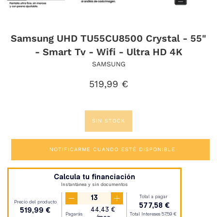
Samsung UHD TU55CU8500 Crystal - 55"
- Smart Tv - Wifi - Ultra HD 4K
SAMSUNG
Precio
519,99 €
habitual
SIN STOCK
NOTIFICARME CUANDO ESTÉ DISPONIBLE