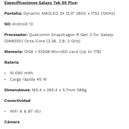
Especificaciones Galaxy Tab S9 Plus
:
Pantalla:
Dynamic AMOLED 2X 12.4” 2800 x 1752 (120Hz)
SO:
Android 13
Procesador:
Qualcomm Snapdragon 8 Gen 2 for Galaxy
(SM8550) Octa-Core (3.36, 2.8, 2 GHz)
Memoria:
12GB + 512GB MicroSD card (Up to 1TB)
Batería
10.090 mAh
Carga rápida 45 W
Dimensiones:
185.4 x 285.4 x 5.7mm 586g
Conectividad
WiFi 6 & BT v5.1
Cámara