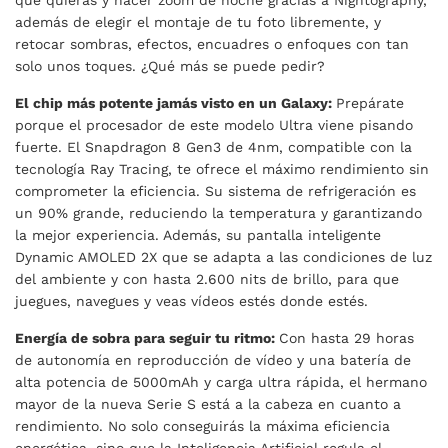
que quieras y hacer zoom de noche gracias a Nightography,
además de elegir el montaje de tu foto libremente, y
retocar sombras, efectos, encuadres o enfoques con tan
solo unos toques. ¿Qué más se puede pedir?
El chip más potente jamás visto en un Galaxy:
Prepárate
porque el procesador de este modelo Ultra viene pisando
fuerte. El Snapdragon 8 Gen3 de 4nm, compatible con la
tecnología Ray Tracing, te ofrece el máximo rendimiento sin
comprometer la eficiencia. Su sistema de refrigeración es
un 90% grande, reduciendo la temperatura y garantizando
la mejor experiencia. Además, su pantalla inteligente
Dynamic AMOLED 2X que se adapta a las condiciones de luz
del ambiente y con hasta 2.600 nits de brillo, para que
juegues, navegues y veas vídeos estés donde estés.
Energía de sobra para seguir tu ritmo:
Con hasta 29 horas
de autonomía en reproducción de vídeo y una batería de
alta potencia de 5000mAh y carga ultra rápida, el hermano
mayor de la nueva Serie S está a la cabeza en cuanto a
rendimiento. No solo conseguirás la máxima eficiencia