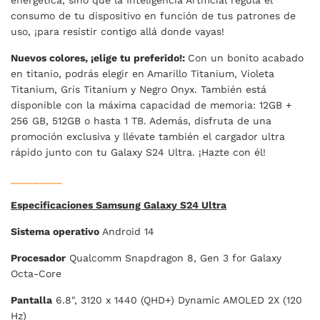
energética, sino que la Inteligencia Artificial regula el
consumo de tu dispositivo en función de tus patrones de
uso, ¡para resistir contigo allá donde vayas!
Nuevos colores, ¡elige tu preferido!:
Con un bonito acabado
en titanio, podrás elegir en Amarillo Titanium, Violeta
Titanium, Gris Titanium y Negro Onyx. También está
disponible con la máxima capacidad de memoria: 12GB +
256 GB, 512GB o hasta 1 TB. Además, disfruta de una
promoción exclusiva y llévate también el cargador ultra
rápido junto con tu Galaxy S24 Ultra. ¡Hazte con él!
_________
Especificaciones Samsung Galaxy S24 Ultra
Sistema operativo
Android 14
Procesador
Qualcomm Snapdragon 8, Gen 3 for Galaxy
Octa-Core
Pantalla
6.8", 3120 x 1440 (QHD+) Dynamic AMOLED 2X (120
Hz)