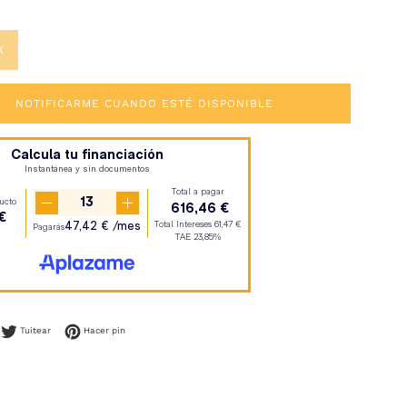
K
NOTIFICARME CUANDO ESTÉ DISPONIBLE
mpartir en Facebook
Tuitear en Twitter
Pinear en Pinterest
Tuitear
Hacer pin