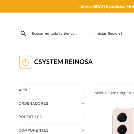
Ir
¡Envío GRATIS pedidos +59
directamente
al
contenido
| Iniciar Sesión |
APPLE
+
›
Inicio
Samsung Gala
ORDENADORES
+
PORTATILES
+
COMPONENTES
+