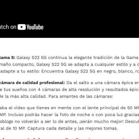
 Gama S:
Galaxy S22 5G continua la elegante tradición de la Gam
maño compacto, Galaxy S22 5G se adapta a cualquier estilo y a c
 adapte a tu estilo: Encuentra Galaxy S22 5G en negro, blanco, ro
cámara de calidad profesional:
Da el salto a una cámara épica en
e tus sueños con 4 cámaras de alta resolución y resultados épico
de la más alta calidad. Para amantes de las cámaras:
aba el vídeo que tienes en mente con el lente principal de 50 MP,
MP. Incluso podrás hacer la foto de noche o con poca luz gracias
eoblogs no volverán a ser lo de antes, ¡serán mucho mejor! Descub
al de 10 MP. Captura cada detalle y las mejores tomas.