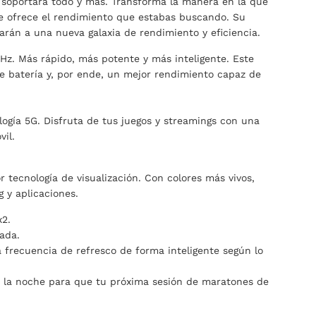
soportará todo y más. Transforma la manera en la que
te ofrece el rendimiento que estabas buscando. Su
rán a una nueva galaxia de rendimiento y eficiencia.
Hz. Más rápido, más potente y más inteligente. Este
 batería y, por ende, un mejor rendimiento capaz de
ogía 5G. Disfruta de tus juegos y streamings con una
vil.
tecnología de visualización. Con colores más vivos,
 y aplicaciones.
x2.
ada.
a frecuencia de refresco de forma inteligente según lo
or la noche para que tu próxima sesión de maratones de