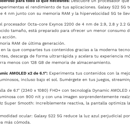
deroso para todo lo que necesites:
Descubre un procesador que 
experimentas el rendimiento de tus aplicaciones. Galaxy S22 5G 
e 4 nm junto con su memoria RAM y la hipervelocidad 5G te lleva
l procesador Octa-core Exynos 2200 de 4 nm de 2.9, 2.8 y 2.2 G
ucido tamaño, está preparado para ofrecer un menor consumo de
a acción.
oria RAM de última generación.
en la que compartes tus contenidos gracias a la moderna tecnol
ntes, descarga de forma ultrarrápida y acelera tu experiencia mó
rra menos con 128 GB de memoria de almacenamiento.
amic AMOLED x2 de 6.1":
Experimenta tus contenidos con la mejor 
uminosos, incluso bajo el sol. Sumérgete en tus juegos, streaming
lla de 6.1" (2340 x 1080) FHD+ con tecnología Dynamic AMOLED 
luminosa con 900 nit y con una imagen sorprendentemente realz
Hz Super Smooth: Increíblemente reactiva, la pantalla optimiza l
modidad ocular: Galaxy S22 5G reduce la luz azul perjudicial p
sea más cómoda.