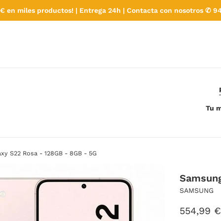
€ en miles productos! | Entrega 24h | Contacta con nosotros ✆ 94
Tu m
xy S22 Rosa - 128GB - 8GB - 5G
Samsung
SAMSUNG
Precio
554,99 €
habitual