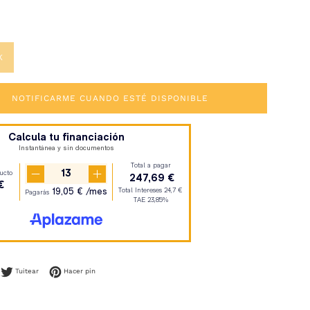
K
NOTIFICARME CUANDO ESTÉ DISPONIBLE
mpartir en Facebook
Tuitear en Twitter
Pinear en Pinterest
Tuitear
Hacer pin