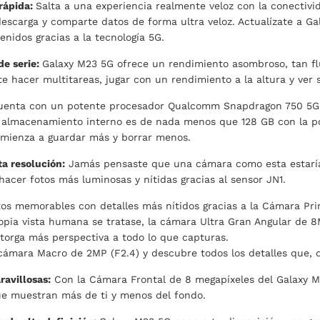
rápida:
Salta a una experiencia realmente veloz con la conectivi
descarga y comparte datos de forma ultra veloz. Actualízate a G
nidos gracias a la tecnología 5G.
de serie:
Galaxy M23 5G ofrece un rendimiento asombroso, tan flu
te hacer multitareas, jugar con un rendimiento a la altura y ver 
uenta con un potente procesador Qualcomm Snapdragon 750 5G
 almacenamiento interno es de nada menos que 128 GB con la po
omienza a guardar más y borrar menos.
ta resolución:
Jamás pensaste que una cámara como esta estaría
acer fotos más luminosas y nítidas gracias al sensor JN1.
 memorables con detalles más nítidos gracias a la Cámara Princ
opia vista humana se tratase, la cámara Ultra Gran Angular de 
otorga más perspectiva a todo lo que capturas.
cámara Macro de 2MP (F2.4) y descubre todos los detalles que, de
ravillosas:
Con la Cámara Frontal de 8 megapíxeles del Galaxy M2
que muestran más de ti y menos del fondo.