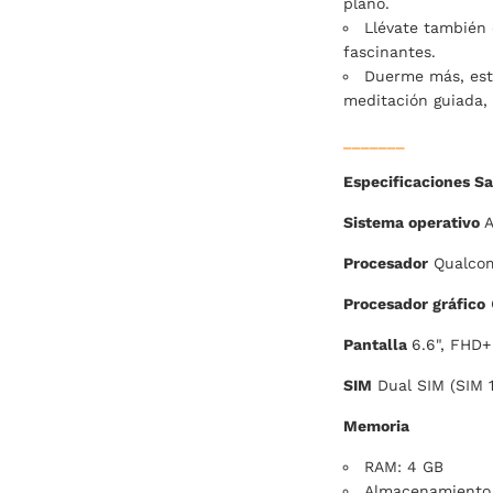
plano.
Llévate también 
fascinantes.
Duerme más, estr
meditación guiada,
_______
Especificaciones S
Sistema operativo
A
Procesador
Qualcom
Procesador gráfico
Pantalla
6.6", FHD+
SIM
Dual SIM (SIM 1
Memoria
RAM: 4 GB
Almacenamiento i