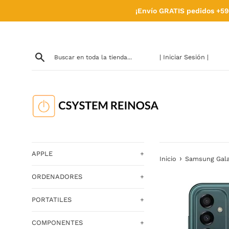
Ir
¡Envío GRATIS pedidos +59
directamente
al
contenido
| Iniciar Sesión |
APPLE
+
›
Inicio
Samsung Gala
ORDENADORES
+
PORTATILES
+
COMPONENTES
+