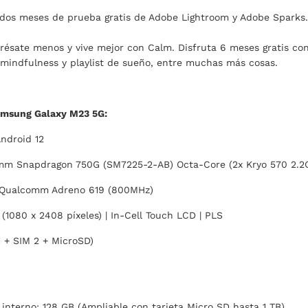
dos meses de prueba gratis de Adobe Lightroom y Adobe Sparks. 
ésate menos y vive mejor con Calm. Disfruta 6 meses gratis con
 mindfulness y playlist de sueño, entre muchas más cosas.
amsung Galaxy M23 5G:
ndroid 12
m Snapdragon 750G (SM7225-2-AB) Octa-Core (2x Kryo 570 2.2G
Qualcomm Adreno 619 (800MHz)
 (1080 x 2408 píxeles) | In-Cell Touch LCD | PLS
 + SIM 2 + MicroSD)
nterno: 128 GB (Ampliable con tarjeta Micro SD hasta 1 TB)