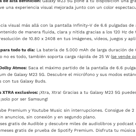
a de alta definición:
Galaxy M23 5G pone a tu disposición una gran
ive una experiencia visual mejorada junto con un color espectac
cia visual más allá con la pantalla Infinity-V de 6.6 pulgadas de
ntenido de manera fluida, clara y nítida gracias a los 120 Hz de 
resolución de 10.80 x 2408 en tus imágenes, vídeos, juegos y apl
para todo tu día:
La batería de 5.000 mAh de larga duración de 
so no es todo, también soporta carga rápida de 25 W (
se vende p
 Dolby Atmos:
Saca el máximo partido de la pantalla de 6.6 pulg
ium de Galaxy M23 5G. Descubre el micrófono y sus modos estánda
s con tus Galaxy Buds.
s XTRA exclusivos:
¡Xtra, Xtra! Gracias a tu Galaxy M23 5G puede
 ¡solo por ser Samsung!
ube Premium y Youtube Music sin interrupciones. Consigue de 2 
in anuncios, sin conexión y en segundo plano.
ses gratis de Audible y descubre miles de audiolibros y podcast o
 meses gratis de prueba de Spotify Premium. Disfruta tu música 