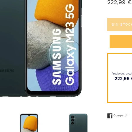
Precio
222,99 €
habitual
SIN STOC
Co
Compartir