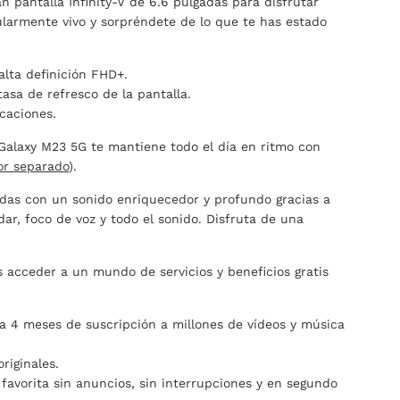
 pantalla Infinity-V de 6.6 pulgadas para disfrutar
ularmente vivo y sorpréndete de lo que te has estado
 alta definición FHD+.
tasa de refresco de la pantalla.
icaciones.
Galaxy M23 5G te mantiene todo el día en ritmo con
or separado
).
adas con un sonido enriquecedor y profundo gracias a
r, foco de voz y todo el sonido. Disfruta de una
s acceder a un mundo de servicios y beneficios gratis
a 4 meses de suscripción a millones de vídeos y música
riginales.
favorita sin anuncios, sin interrupciones y en segundo