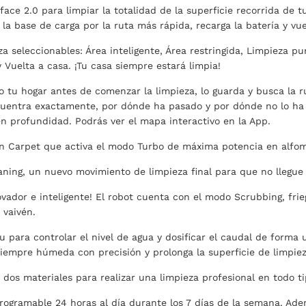
face 2.0 para limpiar la totalidad de la superficie recorrida de t
a base de carga por la ruta más rápida, recarga la batería y vuelv
a seleccionables: Área inteligente, Área restringida, Limpieza pu
y Vuelta a casa. ¡Tu casa siempre estará limpia!
 tu hogar antes de comenzar la limpieza, lo guarda y busca la ru
uentra exactamente, por dónde ha pasado y por dónde no lo ha 
n profundidad. Podrás ver el mapa interactivo en la App.
n Carpet que activa el modo Turbo de máxima potencia en alfomb
aning, un nuevo movimiento de limpieza final para que no llegue a
vador e inteligente! El robot cuenta con el modo Scrubbing, frie
 vaivén.
 para controlar el nivel de agua y dosificar el caudal de forma 
iempre húmeda con precisión y prolonga la superficie de limpiez
dos materiales para realizar una limpieza profesional en todo ti
programable 24 horas al día durante los 7 días de la semana. Ad