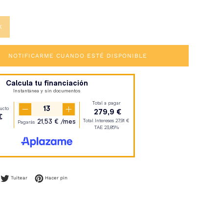
K
NOTIFICARME CUANDO ESTÉ DISPONIBLE
mpartir en Facebook
Tuitear en Twitter
Pinear en Pinterest
Tuitear
Hacer pin