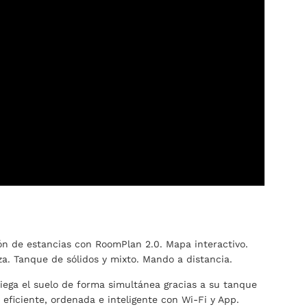
ión de estancias con RoomPlan 2.0. Mapa interactivo.
za. Tanque de sólidos y mixto. Mando a distancia.
riega el suelo de forma simultánea gracias a su tanque
a eficiente, ordenada e inteligente con Wi-Fi y App.