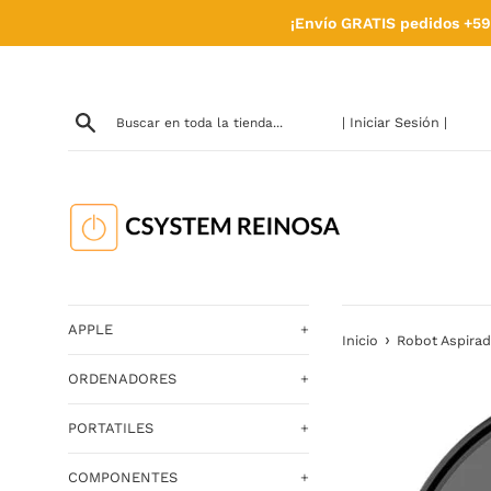
Ir
¡Envío GRATIS pedidos +59
directamente
al
contenido
| Iniciar Sesión |
APPLE
+
›
Inicio
Robot Aspira
ORDENADORES
+
PORTATILES
+
COMPONENTES
+