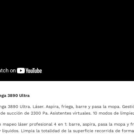
nga 3890 Ultra
ga 3890 Ultra. Láser. Aspira, friega, barre y pasa la mopa. Gest
de succión de 2300 Pa. Asistentes virtuales. 10 modos de limpie
 mapeo láser profesional 4 en 1: barre, aspira, pasa la mopa y f
y líquidos. Limpia la totalidad de la superficie recorrida de form