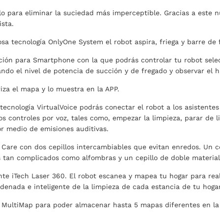
llo para eliminar la suciedad más imperceptible. Gracias a este 
ista.
sa tecnología OnlyOne System el robot aspira, friega y barre de
ación para Smartphone con la que podrás controlar tu robot sel
ando el nivel de potencia de succión y de fregado y observar el hi
za el mapa y lo muestra en la APP.
tecnología VirtualVoice podrás conectar el robot a los asistentes 
ios controles por voz, tales como, empezar la limpieza, parar de 
por medio de emisiones auditivas.
Care con dos cepillos intercambiables que evitan enredos. Un ce
 tan complicados como alfombras y un cepillo de doble material 
nte iTech Laser 360. El robot escanea y mapea tu hogar para real
ordenada e inteligente de la limpieza de cada estancia de tu hogar
e MultiMap para poder almacenar hasta 5 mapas diferentes en la