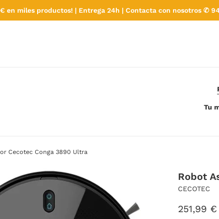
€ en miles productos! | Entrega 24h | Contacta con nosotros ✆ 94
Tu m
dor Cecotec Conga 3890 Ultra
Robot A
CECOTEC
Precio
251,99 €
habitual