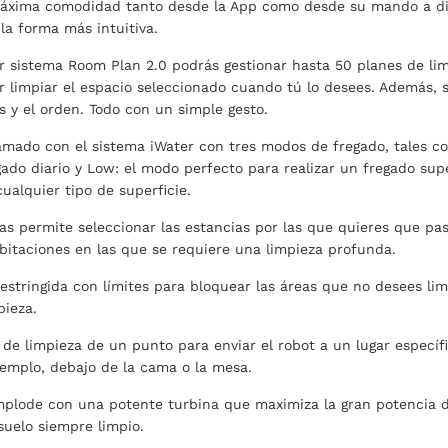
máxima comodidad tanto desde la App como desde su mando a dis
la forma más intuitiva.
r sistema Room Plan 2.0 podrás gestionar hasta 50 planes de lim
r limpiar el espacio seleccionado cuando tú lo desees. Además,
s y el orden. Todo con un simple gesto.
ramado con el sistema iWater con tres modos de fregado, tales 
ado diario y Low: el modo perfecto para realizar un fregado supe
ualquier tipo de superficie.
as permite seleccionar las estancias por las que quieres que pa
abitaciones en las que se requiere una limpieza profunda.
estringida con límites para bloquear las áreas que no desees li
pieza.
 de limpieza de un punto para enviar el robot a un lugar especí
jemplo, debajo de la cama o la mesa.
mplode con una potente turbina que maximiza la gran potencia d
suelo siempre limpio.