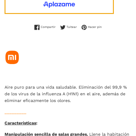
Compartir en Facebook
Tuitear en Twitter
Pinear en Pinterest
Compartir
Tuitear
Hacer pin
Aire puro para una vida saludable. Eliminación del 99,9 %
de los virus de la influenza A (H1N1) en el aire, además de
eliminar eficazmente los olores.
_________
Características
:
Manipulación sencilla de salas grandes.
Llene la habitación