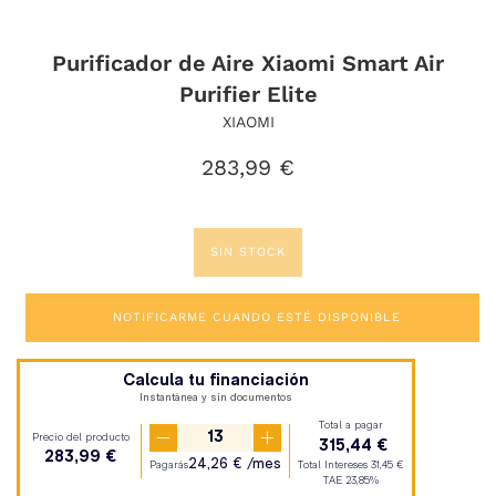
Purificador de Aire Xiaomi Smart Air
Purifier Elite
XIAOMI
Precio
283,99 €
habitual
SIN STOCK
NOTIFICARME CUANDO ESTÉ DISPONIBLE