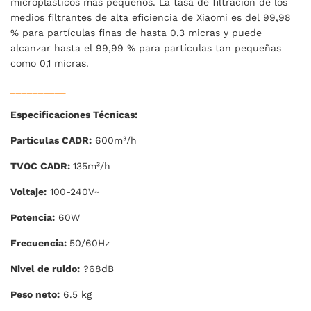
microplásticos más pequeños. La tasa de filtración de los
medios filtrantes de alta eficiencia de Xiaomi es del 99,98
% para partículas finas de hasta 0,3 micras y puede
alcanzar hasta el 99,99 % para partículas tan pequeñas
como 0,1 micras.
__________
Especificaciones Técnicas
:
Particulas CADR:
600m³/h
TVOC CADR:
135m³/h
Voltaje:
100-240V~
Potencia:
60W
Frecuencia:
50/60Hz
Nivel de ruido:
?68dB
Peso neto:
6.5 kg