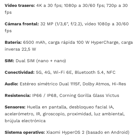
Vídeo trasero:
4K a 30 fps; 1080p a 30/60 fps; 720p a 30
fps
Cámara frontal:
32 MP (1/3,6", f/2.2), vídeo 1080p a 30/60
fps
Batería:
6500 mAh, carga rápida 100 W HyperCharge, carga
inversa 22,5 W
SIM:
Dual SIM (nano + nano)
Conectividad:
5G, 4G, Wi-Fi 6E, Bluetooth 5.4, NFC
Audio:
Estéreo simétrico Dual 1115F, Dolby Atmos, Hi-Res
Resistencia:
IP66 / IP68, Corning Gorilla Glass Victus
Sensores:
Huella en pantalla, desbloqueo facial IA,
acelerómetro, IR, giroscopio, proximidad, luz ambiental,
brújula electrónica
Sistema operativo:
Xiaomi HyperOS 2 (basado en Android)