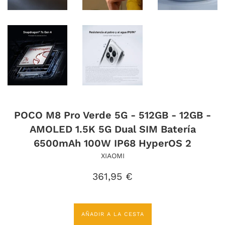
POCO M8 Pro Verde 5G - 512GB - 12GB -
AMOLED 1.5K 5G Dual SIM Batería
6500mAh 100W IP68 HyperOS 2
XIAOMI
Precio
361,95 €
habitual
AÑADIR A LA CESTA