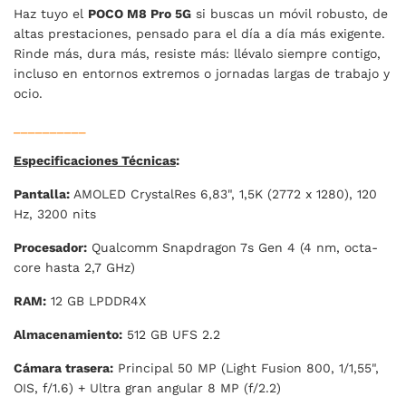
Haz tuyo el
POCO M8 Pro 5G
si buscas un móvil robusto, de
altas prestaciones, pensado para el día a día más exigente.
Rinde más, dura más, resiste más: llévalo siempre contigo,
incluso en entornos extremos o jornadas largas de trabajo y
ocio.
__________
Especificaciones Técnicas
:
Pantalla:
AMOLED CrystalRes 6,83", 1,5K (2772 x 1280), 120
Hz, 3200 nits
Procesador:
Qualcomm Snapdragon 7s Gen 4 (4 nm, octa-
core hasta 2,7 GHz)
RAM:
12 GB LPDDR4X
Almacenamiento:
512 GB UFS 2.2
Cámara trasera:
Principal 50 MP (Light Fusion 800, 1/1,55",
OIS, f/1.6) + Ultra gran angular 8 MP (f/2.2)