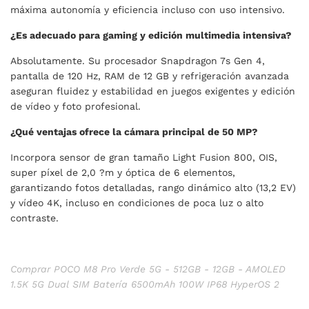
máxima autonomía y eficiencia incluso con uso intensivo.
¿Es adecuado para gaming y edición multimedia intensiva?
Absolutamente. Su procesador Snapdragon 7s Gen 4,
pantalla de 120 Hz, RAM de 12 GB y refrigeración avanzada
aseguran fluidez y estabilidad en juegos exigentes y edición
de vídeo y foto profesional.
¿Qué ventajas ofrece la cámara principal de 50 MP?
Incorpora sensor de gran tamaño Light Fusion 800, OIS,
super píxel de 2,0 ?m y óptica de 6 elementos,
garantizando fotos detalladas, rango dinámico alto (13,2 EV)
y vídeo 4K, incluso en condiciones de poca luz o alto
contraste.
Comprar POCO M8 Pro Verde 5G - 512GB - 12GB - AMOLED
1.5K 5G Dual SIM Batería 6500mAh 100W IP68 HyperOS 2