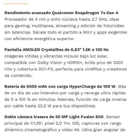
__________
Rendimiento avanzado Qualcomm Snapdragon 7s Gen 4
.
Procesador de 4 nm y ocho núcleos hasta 2,7 GHz, ideal
para gaming, multitarea, streaming y edición de foto/vídeo
sin latencias. Sácale todo el partido a MIUI y apps exigentes
con eficiencia energética superior.
Pantalla AMOLED CrystalRes de 6,83" 1.5K a 120 Hz
.
Imágenes nítidas y vibrantes incluso bajo luz solar,
compatible con Dolby Vision y HDR10+, brillo pico de 3200
nits y cobertura DCI-P3, perfecta para cinéfilos y creadores
de contenido.
Batería de 6500 mAh con carga HyperCharge de 100 W
. Más
de un día de uso intensivo por carga y recarga ultra rápida:
de 0 a 100 % en minutos. Además, función de carga inversa
por cable hasta 22,5 W para tus dispositivos.
Doble cámara trasera de 50 MP Light Fusion 800
. Sensor
principal de 1/1,55", píxel 2,0 ?m, OIS, capturas con rango
dinámico cinematográfico y vídeo 4K. Ultra gran angular de