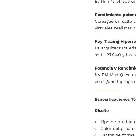
El Thin 15 ofrece u
Rendimiento potenci
Consigue un salto c
virtuales realistas 
Ray Tracing Hiperre
La arquitectura Ada
serie RTX 40 y los
Potencia y Rendimi
NVIDIA Max-Q es un 
consiguen laptops u
__________
Especificaciones Té
Diseño
Tipo de producto
Color del produc
Factor de forma