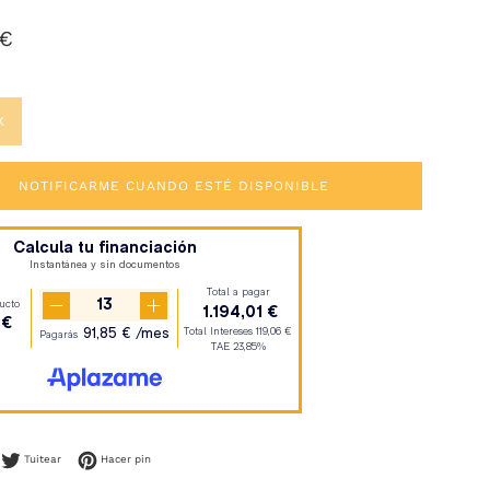
 €
K
NOTIFICARME CUANDO ESTÉ DISPONIBLE
mpartir en Facebook
Tuitear en Twitter
Pinear en Pinterest
Tuitear
Hacer pin