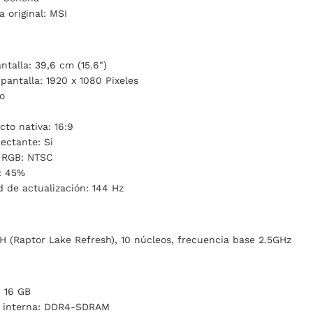
 original: MSI
ntalla: 39,6 cm (15.6")
pantalla: 1920 x 1080 Pixeles
No
cto nativa: 16:9
lectante: Si
r RGB: NTSC
: 45%
 de actualización: 144 Hz
0H (Raptor Lake Refresh), 10 núcleos, frecuencia base 2.5GHz
: 16 GB
a interna: DDR4-SDRAM