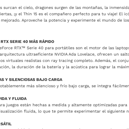
surcan el cielo, dragones surgen de las montañas, la inmensida
ertas, ¡y el Thin 15 es el compañero perfecto para tu viaje! El i
mejorado. Aproveche la potencia y experimente el mundo de los j
RTX SERIE 40 MÁS RÁPIDO
Force RTX™ Serie 40 para portátiles son el motor de las laptop
arquitectura ultraeficiente NVIDIA Ada Lovelace, ofrecen un sal
s virtuales realistas con ray tracing completo. Además, el conj
ción, la duración de la batería y la acústica para lograr la máxim
AS Y SILENCIOSAS BAJO CARGA
otablemente más silencioso y frío bajo carga, se integra fácilme
IDA Y FLUIDA
ra juegos están hechas a medida y altamente optimizadas para l
isualización fluida, lo que te permite experimentar el siguiente n
SÁTIL