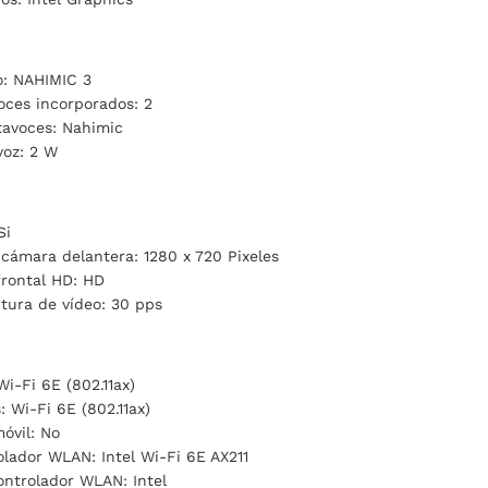
o: NAHIMIC 3
oces incorporados: 2
tavoces: Nahimic
voz: 2 W
Si
 cámara delantera: 1280 x 720 Pixeles
frontal HD: HD
tura de vídeo: 30 pps
Wi-Fi 6E (802.11ax)
: Wi-Fi 6E (802.11ax)
óvil: No
lador WLAN: Intel Wi-Fi 6E AX211
ontrolador WLAN: Intel