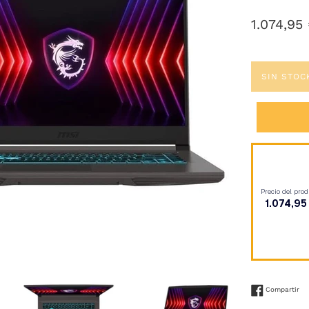
Precio
1.074,95
habitual
SIN STOC
Co
Compartir