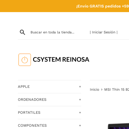
Ir
¡Envío GRATIS pedidos +59
directamente
al
contenido
| Iniciar Sesión |
APPLE
+
›
Inicio
MSI Thin 15 B
ORDENADORES
+
PORTATILES
+
COMPONENTES
+