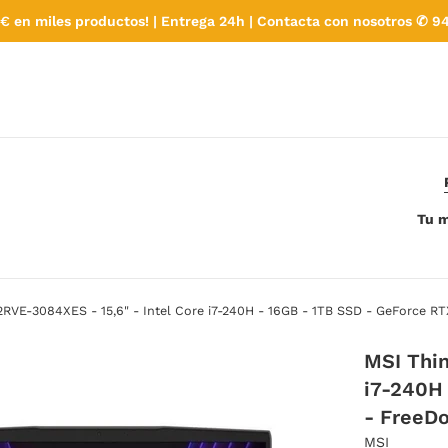
€ en miles productos! | Entrega 24h | Contacta con nosotros ✆ 94
Tu m
2RVE-3084XES - 15,6" - Intel Core i7-240H - 16GB - 1TB SSD - GeForce R
MSI Thin
i7-240H
- FreeD
MSI