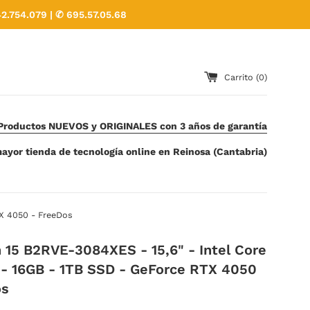
2.754.079 | ✆ 695.57.05.68
Carrito (
0
)
Productos NUEVOS y ORIGINALES con 3 años de garantía
ayor tienda de tecnología online en Reinosa (Cantabria)
TX 4050 - FreeDos
 15 B2RVE-3084XES - 15,6" - Intel Core
 - 16GB - 1TB SSD - GeForce RTX 4050
os