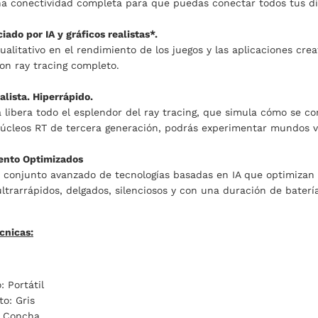
na conectividad completa para que puedas conectar todos tus di
ado por IA y gráficos realistas*.
ualitativo en el rendimiento de los juegos y las aplicaciones cr
con ray tracing completo.
alista. Hiperrápido.
 libera todo el esplendor del ray tracing, que simula cómo se co
 núcleos RT de tercera generación, podrás experimentar mundos v
ento Optimizados
conjunto avanzado de tecnologías basadas en IA que optimizan e
ltrarrápidos, delgados, silenciosos y con una duración de bater
cnicas:
: Portátil
to: Gris
: Concha