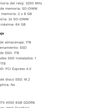
oria del reloj: 3200 MHz
 de memoria: SO-DIMM
a memoria: 2 x 8 GB
oria: 2x SO-DIMM
 máxima: 64 GB
aje
de almacenaje: 1TB
cenamiento: SSD
de SSD: 1TB
des SSD instalados: 1
 1TB
DD: PCI Express 4.0
de disco SSD: M.2
ptica: No
 RTX 4050 6GB GDDR6
os: Intel Graphics