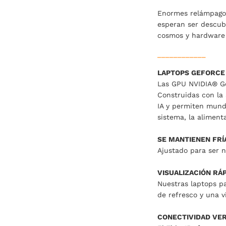
Enormes relámpagos 
esperan ser descubi
cosmos y hardware 
____________
LAPTOPS GEFORCE 
Las GPU NVIDIA® Ge
Construidas con la 
IA y permiten mundo
sistema, la alimenta
SE MANTIENEN FRÍ
Ajustado para ser n
VISUALIZACIÓN RÁP
Nuestras laptops pa
de refresco y una v
CONECTIVIDAD VER