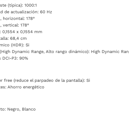
te (típica): 1000:1
d de actualización: 60 Hz
, horizontal: 178°
 vertical: 178°
: 0,1554 x 0,1554 mm
alla: 68,4 cm
mico (HDR): Si
(High Dynamic Range, Alto rango dinámico): High Dynamic Ran
s DCI-P3: 90%
r free (reduce el parpadeo de la pantalla): Si
tes: Ahorro energético
to: Negro, Blanco