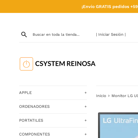
Ir
¡Envío GRATIS pedidos +59
directamente
al
contenido
| Iniciar Sesión |
APPLE
+
›
Inicio
Monitor LG Ul
ORDENADORES
+
PORTATILES
+
COMPONENTES
+