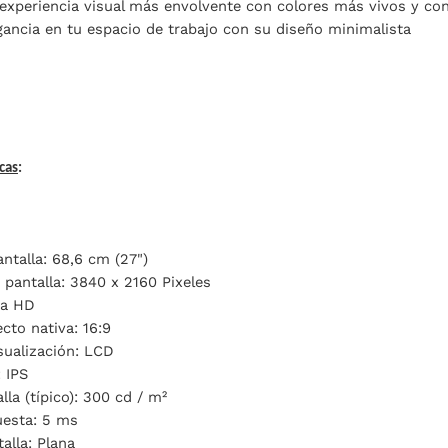
 experiencia visual más envolvente con colores más vivos y con
gancia en tu espacio de trabajo con su diseño minimalista
cas
:
antalla: 68,6 cm (27")
 pantalla: 3840 x 2160 Pixeles
ra HD
cto nativa: 16:9
sualización: LCD
: IPS
alla (típico): 300 cd / m²
esta: 5 ms
alla: Plana