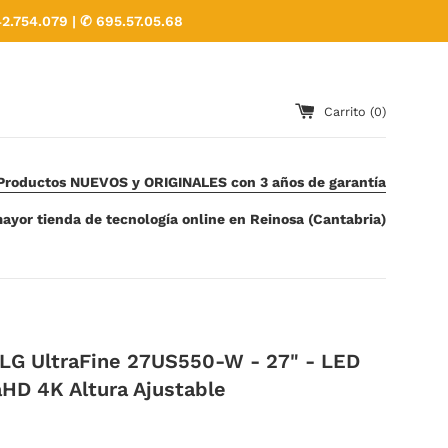
2.754.079 | ✆ 695.57.05.68
Carrito (
0
)
Productos NUEVOS y ORIGINALES con 3 años de garantía
ayor tienda de tecnología online en Reinosa (Cantabria)
 LG UltraFine 27US550-W - 27" - LED
aHD 4K Altura Ajustable