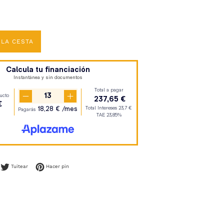
 LA CESTA
mpartir en Facebook
Tuitear en Twitter
Pinear en Pinterest
Tuitear
Hacer pin