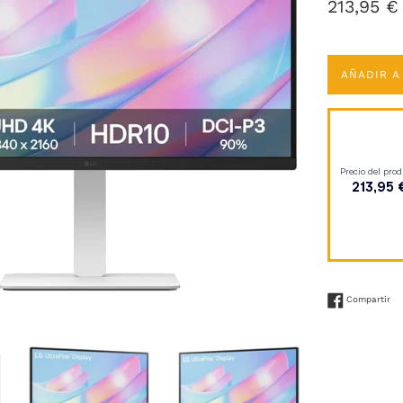
Precio
213,95 €
habitual
AÑADIR A
Co
Compartir