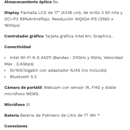
Almacenamiento óptico
No
Display
Pantalla LCD de 17" (43.18 cm), de brillo 3 50 nits y
DCI-P3 99%Antireflejo. Resolución WQXGA IPS (2560 x
1600px)
Controlador gráfico
Tarjeta gráfica Intel Arc Graphics..
Conectividad
Intel Wi-Fi 6-E AX211 (Bandas : 2'4GHz y 5GHz; Velocidad
Máx . 2,4Gbps)
10/100/Gigabit con adaptador RJ45 (no incluido)
Bluetooth 5.3
Cámara de portátil
Webcam con sensor IR, FHD y doble
micrófono MEMS.
Micrófono
Sí
Batería
Batería de Polímero de Litio de 77 Wh *
Conexiones