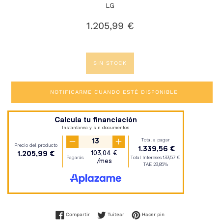
LG
Precio
1.205,99 €
habitual
SIN STOCK
NOTIFICARME CUANDO ESTÉ DISPONIBLE
Compartir en Facebook
Tuitear en Twitter
Pinear en Pinterest
Compartir
Tuitear
Hacer pin