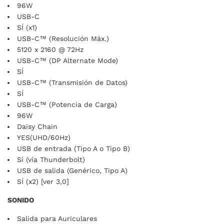
96W
USB-C
SÍ (x1)
USB-C™ (Resolución Máx.)
5120 x 2160 @ 72Hz
USB-C™ (DP Alternate Mode)
SÍ
USB-C™ (Transmisión de Datos)
SÍ
USB-C™ (Potencia de Carga)
96W
Daisy Chain
YES(UHD/60Hz)
USB de entrada (Tipo A o Tipo B)
Sí (vía Thunderbolt)
USB de salida (Genérico, Tipo A)
SÍ (x2) [ver 3,0]
SONIDO
Salida para Auriculares