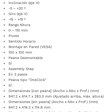
Inclinación (eje H)
-5 ~ +20 º
Giro (eje V)
-15 ~ +15 º
Rango Altura
0 ~ 110 mm
Pivote
Sentido Horario
Montaje en Pared (VESA)
100 x 100 mm
Peana Desmontable
SÍ
Assembly Step
En 3 pasos
Peana tipo "OneClick"
SÍ
Dimensiones [con peana] (Ancho x Alto x Prof.) (mm)
947.2 x 614.7 x 283.0 mm (Ajustado arriba, máx. altura)
Dimensiones [sin peana] (Ancho x Alto x Prof.) (mm)
947.2 x 419.2 x 114.8 mm