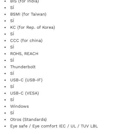
BIS (for India)
SÍ
BSMI (for Taiwan)
SÍ
KC (for Rep. of Korea)
SÍ
CCC (for china)
SÍ
ROHS, REACH
SÍ
Thunderbolt
SÍ
USB-C (USB-IF)
SÍ
USB-C (VESA)
SÍ
Windows
SÍ
Otros (Standards)
Eye safe / Eye comfort IEC / UL / TUV LBL