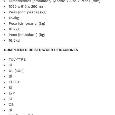
Dimensiones [embalado] (Ancho x Alto x Prof.) (mm)
1050 x 510 x 250 mm
Peso [con peana] (kg)
12.3kg
Peso [sin peana] (kg)
10.2kg
Peso [embalado] (kg)
16.6kg
CUMPLIENTO DE STDS/CERTIFICACIONES
TUV-TYPE
SÍ
UL (cUL)
SÍ
FCC-B
SÍ
ErP
SÍ
CE
SÍ