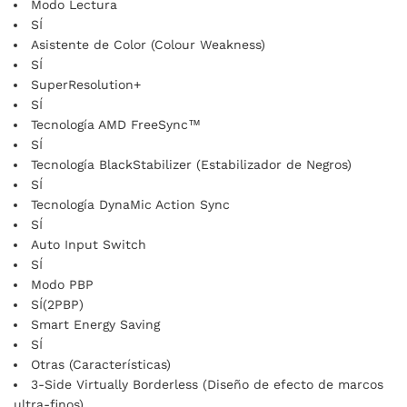
Modo Lectura
SÍ
Asistente de Color (Colour Weakness)
SÍ
SuperResolution+
SÍ
Tecnología AMD FreeSync™
SÍ
Tecnología BlackStabilizer (Estabilizador de Negros)
SÍ
Tecnología DynaMic Action Sync
SÍ
Auto Input Switch
SÍ
Modo PBP
SÍ(2PBP)
Smart Energy Saving
SÍ
Otras (Características)
3-Side Virtually Borderless (Diseño de efecto de marcos
ultra-finos)