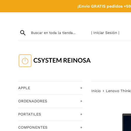
Ir
¡Envío GRATIS pedidos +59
directamente
al
contenido
| Iniciar Sesión |
APPLE
+
›
Inicio
Lenovo ThinkB
ORDENADORES
+
PORTATILES
+
COMPONENTES
+