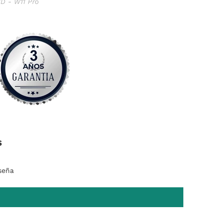
D - W11 Pro
s
seña