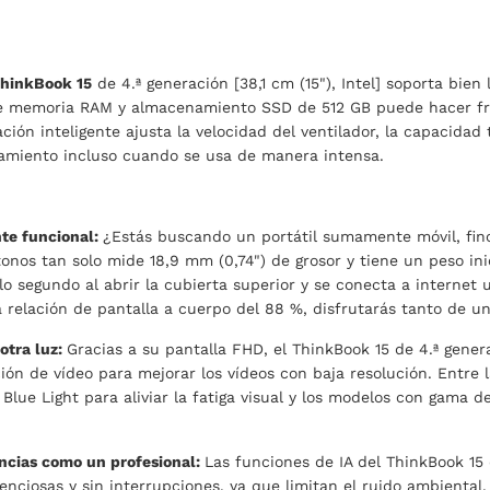
hinkBook 15
de 4.ª generación [38,1 cm (15"), Intel] soporta bie
e memoria RAM y almacenamiento SSD de 512 GB puede hacer fre
ación inteligente ajusta la velocidad del ventilador, la capacidad
amiento incluso cuando se usa de manera intensa.
te funcional:
¿Estás buscando un portátil sumamente móvil, fino
onos tan solo mide 18,9 mm (0,74") de grosor y tiene un peso ini
lo segundo al abrir la cubierta superior y se conecta a internet
a relación de pantalla a cuerpo del 88 %, disfrutarás tanto de u
otra luz:
Gracias a su pantalla FHD, el ThinkBook 15 de 4.ª gener
ión de vídeo para mejorar los vídeos con baja resolución. Entre l
lue Light para aliviar la fatiga visual y los modelos con gama
encias como un profesional:
Las funciones de IA del ThinkBook 15
lenciosas y sin interrupciones, ya que limitan el ruido ambiental