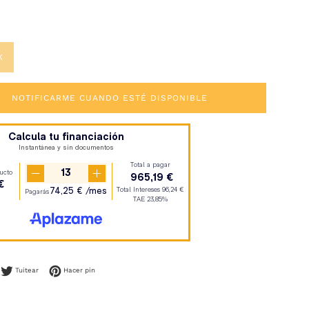
€
K
NOTIFICARME CUANDO ESTÉ DISPONIBLE
mpartir en Facebook
Tuitear en Twitter
Pinear en Pinterest
Tuitear
Hacer pin