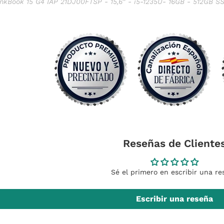
nkBook 15 G4 IAP 21DJ00FTSP - 15,6" - i5-1235U- 16GB - 512GB SS
Reseñas de Cliente
Sé el primero en escribir una re
Escribir una reseña