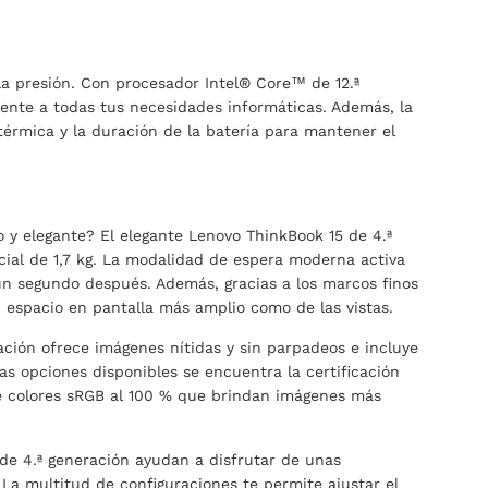
n la presión. Con procesador Intel® Core™ de 12.ª
nte a todas tus necesidades informáticas. Además, la
 térmica y la duración de la batería para mantener el
 y elegante? El elegante Lenovo ThinkBook 15 de 4.ª
cial de 1,7 kg. La modalidad de espera moderna activa
 un segundo después. Además, gracias a los marcos finos
n espacio en pantalla más amplio como de las vistas.
ación ofrece imágenes nítidas y sin parpadeos e incluye
as opciones disponibles se encuentra la certificación
 de colores sRGB al 100 % que brindan imágenes más
 de 4.ª generación ayudan a disfrutar de unas
. La multitud de configuraciones te permite ajustar el