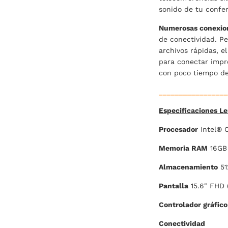
sonido de tu confer
Numerosas conexio
de conectividad. Pe
archivos rápidas, e
para conectar impre
con poco tiempo de
_________________
Especificaciones L
Procesador
Intel® C
Memoria RAM
16GB 
Almacenamiento
51
Pantalla
15.6" FHD 
Controlador gráfico
Conectividad