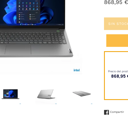
Precio
868,95 
habitual
SIN STOC
Co
Compartir