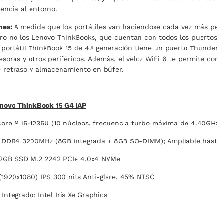
encia al entorno.
nes:
A medida que los portátiles van haciéndose cada vez más 
ro no los Lenovo ThinkBooks, que cuentan con todos los puertos
l portátil ThinkBook 15 de 4.ª generación tiene un puerto Thund
soras y otros periféricos. Además, el veloz WiFi 6 te permite c
 retraso y almacenamiento en búfer.
enovo ThinkBook 15 G4 IAP
ore™ i5-1235U (10 núcleos, frecuencia turbo máxima de 4.40GHz
DDR4 3200MHz (8GB integrada + 8GB SO-DIMM); Ampliable hasta
2GB SSD M.2 2242 PCIe 4.0x4 NVMe
(1920x1080) IPS 300 nits Anti-glare, 45% NTSC
Integrado: Intel Iris Xe Graphics