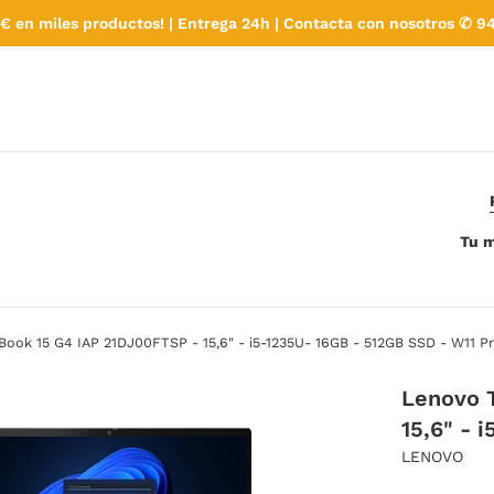
€ en miles productos! | Entrega 24h | Contacta con nosotros ✆ 94
Tu m
ook 15 G4 IAP 21DJ00FTSP - 15,6" - i5-1235U- 16GB - 512GB SSD - W11 P
Lenovo 
15,6" - 
LENOVO