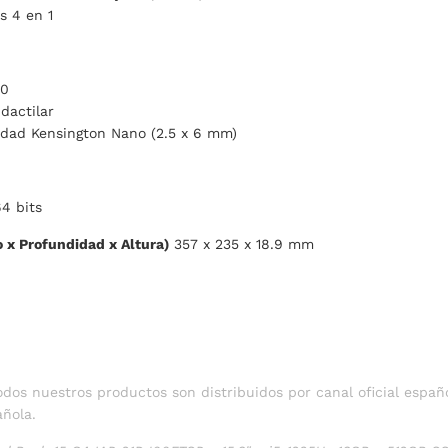
s 4 en 1
.0
dactilar
idad Kensington Nano (2.5 x 6 mm)
4 bits
 x Profundidad x Altura)
357 x 235 x 18.9 mm
dos nuestros productos son distribuidos por canal oficial españo
añola.