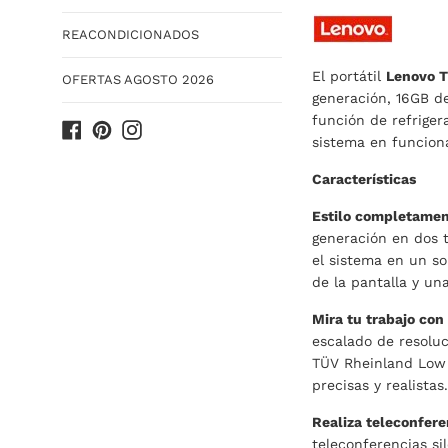
REACONDICIONADOS
El portátil
Lenovo T
OFERTAS AGOSTO 2026
generación, 16GB d
función de refriger
Facebook
Pinterest
Instagram
sistema en funcion
Características
Estilo completamen
generación en dos t
el sistema en un so
de la pantalla y un
Mira tu trabajo con 
escalado de resoluc
TÜV Rheinland Low B
precisas y realistas.
Realiza teleconfer
teleconferencias si