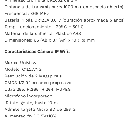
Alimentación: 1 pila CR2032 de 3 V
Distancia de transmisión: ≤ 1000 m ( en espacio abierto)
Frecuencia: 868 MHz
Batería: 1 pila CR123A 3.0 V (duración aproximada 5 años)
Temp. funcionamiento: -20º C ~ 50º C
Material de la cubierta: Plástico ABS
Dimensiones:
65 (Al) x 37 (An) x 10 (Fo) mm
Características
Cámara IP Wifi
:
Marca: Uniview
Modelo: C1L2WNG
Resolución de 2 Megapixels
CMOS 1/2,9" escaneo progresivo
Ultra 265, H.265, H.264, MJPEG
Micrófono incorporado
IR inteligente, hasta 10 m
Admite tarjeta Micro SD de 256 G
Alimentación DC 5V±10%