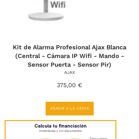
Kit de Alarma Profesional Ajax Blanca
(Central - Cámara IP Wifi - Mando -
Sensor Puerta - Sensor Pir)
AJAX
Precio
375,00 €
habitual
AÑADIR A LA CESTA