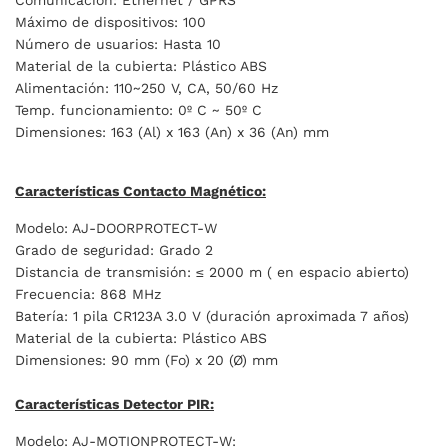
Comunicación: Ethernet / GPRS
Máximo de dispositivos: 100
Número de usuarios: Hasta 10
Material de la cubierta: Plástico ABS
Alimentación: 110~250 V, CA, 50/60 Hz
Temp. funcionamiento: 0º C ~ 50º C
Dimensiones:
163 (Al) x 163 (An) x 36 (An) mm
Características Contacto Magnético:
Modelo: AJ-DOORPROTECT-W
Grado de seguridad: Grado 2
Distancia de transmisión: ≤ 2000 m ( en espacio abierto)
Frecuencia: 868 MHz
Batería: 1 pila CR123A 3.0 V (duración aproximada 7 años)
Material de la cubierta: Plástico ABS
Dimensiones:
90 mm (Fo) x 20 (Ø) mm
Características Detector PIR:
Modelo: AJ-MOTIONPROTECT-W: