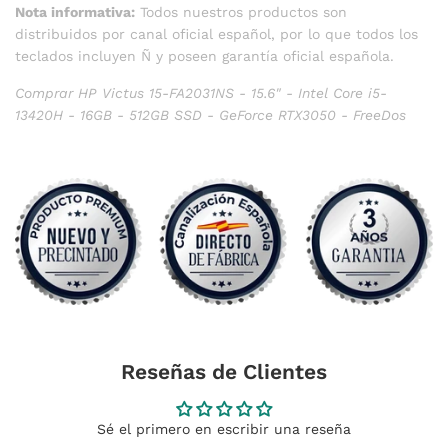
Nota informativa:
Todos nuestros productos son
distribuidos por canal oficial español, por lo que todos los
teclados incluyen Ñ y poseen garantía oficial española.
Comprar HP Victus 15-FA2031NS - 15.6" - Intel Core i5-
13420H - 16GB - 512GB SSD - GeForce RTX3050 - FreeDos
Reseñas de Clientes
Sé el primero en escribir una reseña