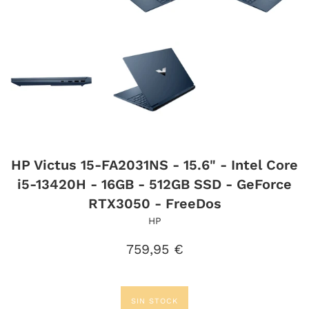
HP Victus 15-FA2031NS - 15.6" - Intel Core
i5-13420H - 16GB - 512GB SSD - GeForce
RTX3050 - FreeDos
HP
Precio
759,95 €
habitual
SIN STOCK