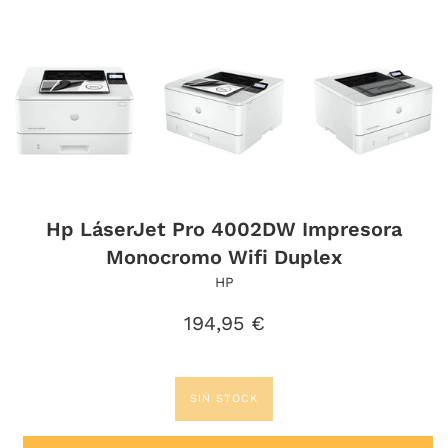
Hp LáserJet Pro 4002DW Impresora
Monocromo Wifi Duplex
HP
Precio
194,95 €
habitual
SIN STOCK