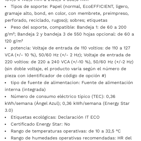
Tipos de soporte: Papel (normal, EcoEFFICIENT, ligero,
gramaje alto, bond, en color, con membrete, preimpreso,
perforado, reciclado, rugoso); sobres; etiquetas
Peso del soporte, compatible: Bandeja 1: de 60 a 200
g/m²; Bandeja 2 y bandeja 3 de 550 hojas opcional: de 60 a
120 g/m²
potencia: Voltaje de entrada de 110 voltios: de 110 a 127
VCA (+/- 10 %), 50/60 Hz (+/- 2 Hz); Voltaje de entrada de
220 voltios: de 220 a 240 VCA (+/-10 %), 50/60 Hz (+/-2 Hz)
(sin doble voltaje, el producto varía según el número de
pieza con identificador de código de opción #)
tipo de fuente de alimentacion: Fuente de alimentación
interna (integrada)
Número de consumo eléctrico típico (TEC): 0,36
kWh/semana (Ángel Azul); 0,36 kWh/semana (Energy Star
3.0)
Etiquetas ecológicas: Declaración IT ECO
Certificado Energy Star: No
Rango de temperaturas operativas: de 10 a 32,5 °C
Rango de humedades operativas recomendadas: HR del