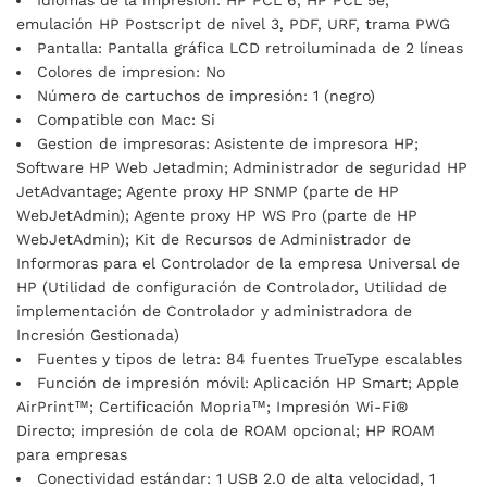
Idiomas de la impresion: HP PCL 6, HP PCL 5e,
emulación HP Postscript de nivel 3, PDF, URF, trama PWG
Pantalla: Pantalla gráfica LCD retroiluminada de 2 líneas
Colores de impresion: No
Número de cartuchos de impresión: 1 (negro)
Compatible con Mac: Si
Gestion de impresoras: Asistente de impresora HP;
Software HP Web Jetadmin; Administrador de seguridad HP
JetAdvantage; Agente proxy HP SNMP (parte de HP
WebJetAdmin); Agente proxy HP WS Pro (parte de HP
WebJetAdmin); Kit de Recursos de Administrador de
Informoras para el Controlador de la empresa Universal de
HP (Utilidad de configuración de Controlador, Utilidad de
implementación de Controlador y administradora de
Incresión Gestionada)
Fuentes y tipos de letra: 84 fuentes TrueType escalables
Función de impresión móvil: Aplicación HP Smart; Apple
AirPrint™; Certificación Mopria™; Impresión Wi-Fi®
Directo; impresión de cola de ROAM opcional; HP ROAM
para empresas
Conectividad estándar: 1 USB 2.0 de alta velocidad, 1