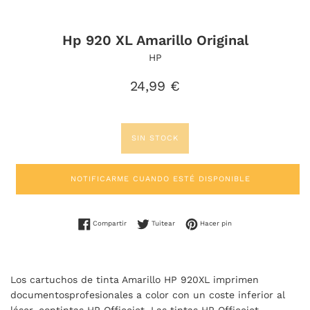
Hp 920 XL Amarillo Original
HP
Precio
24,99 €
habitual
SIN STOCK
NOTIFICARME CUANDO ESTÉ DISPONIBLE
Compartir en Facebook
Tuitear en Twitter
Pinear en Pinterest
Compartir
Tuitear
Hacer pin
Los cartuchos de tinta Amarillo HP 920XL imprimen
documentosprofesionales a color con un coste inferior al