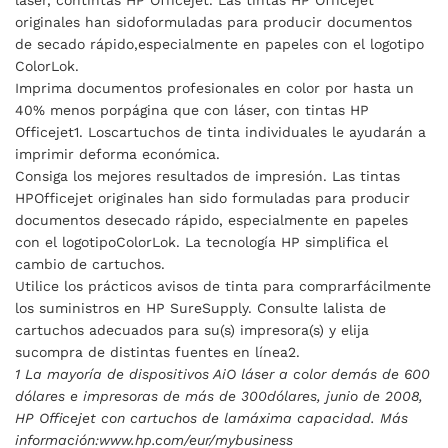
láser, contintas HP Officejet. Las tintas HP Officejet
originales han sidoformuladas para producir documentos
de secado rápido,especialmente en papeles con el logotipo
ColorLok.
Imprima documentos profesionales en color por hasta un
40% menos porpágina que con láser, con tintas HP
Officejet1. Loscartuchos de tinta individuales le ayudarán a
imprimir deforma económica.
Consiga los mejores resultados de impresión. Las tintas
HPOfficejet originales han sido formuladas para producir
documentos desecado rápido, especialmente en papeles
con el logotipoColorLok. La tecnología HP simplifica el
cambio de cartuchos.
Utilice los prácticos avisos de tinta para comprarfácilmente
los suministros en HP SureSupply. Consulte lalista de
cartuchos adecuados para su(s) impresora(s) y elija
sucompra de distintas fuentes en línea2.
1 La mayoría de dispositivos AiO láser a color demás de 600
dólares e impresoras de más de 300dólares, junio de 2008,
HP Officejet con cartuchos de lamáxima capacidad. Más
información:www.hp.com/eur/mybusiness