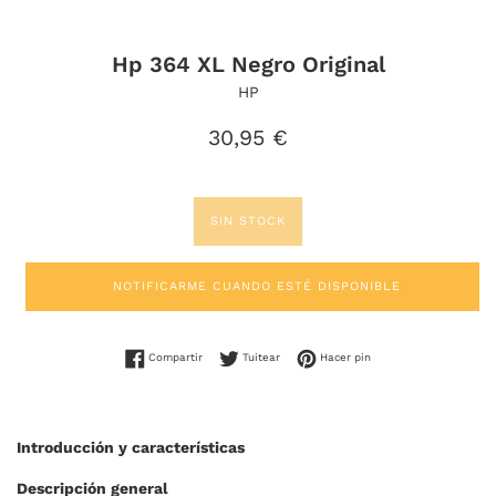
Hp 364 XL Negro Original
HP
Precio
30,95 €
habitual
SIN STOCK
NOTIFICARME CUANDO ESTÉ DISPONIBLE
Compartir en Facebook
Tuitear en Twitter
Pinear en Pinterest
Compartir
Tuitear
Hacer pin
Introducción y características
Descripción general