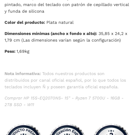
pintado, marco del teclado con patrón de cepillado vertical
y funda de silicona
Color del producto:
Plata natural
Dimensiones mínimas (ancho x fondo x alto):
35,85 x 24,2 x
1,79 cm (Las dimensiones varían según la configuración)
Peso:
1,69kg
Nota informativa:
Todos nuestros productos son
distribuidos por canal oficial español, por lo que todos los
teclados incluyen Ñ y poseen garantía oficial española.
Comprar HP 15S-EQ2070NS- 15" - Ryzen 7 5700U - 16GB -
2TB SSD - W11