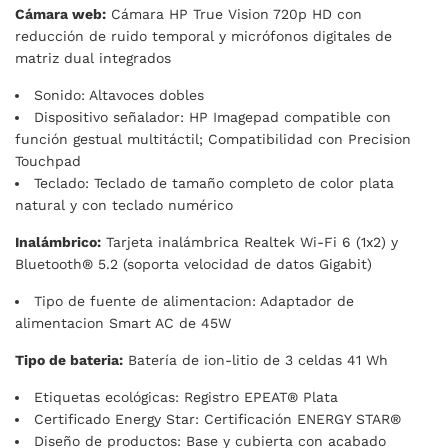
Cámara web:
Cámara HP True Vision 720p HD con
reducción de ruido temporal y micrófonos digitales de
matriz dual integrados
Sonido: Altavoces dobles
Dispositivo señalador: HP Imagepad compatible con
función gestual multitáctil; Compatibilidad con Precision
Touchpad
Teclado: Teclado de tamaño completo de color plata
natural y con teclado numérico
Inalámbrico:
Tarjeta inalámbrica Realtek Wi-Fi 6 (1x2) y
Bluetooth® 5.2 (soporta velocidad de datos Gigabit)
Tipo de fuente de alimentacion: Adaptador de
alimentacion Smart AC de 45W
Tipo de bateria:
Batería de ion-litio de 3 celdas 41 Wh
Etiquetas ecológicas: Registro EPEAT® Plata
Certificado Energy Star: Certificación ENERGY STAR®
Diseño de productos: Base y cubierta con acabado