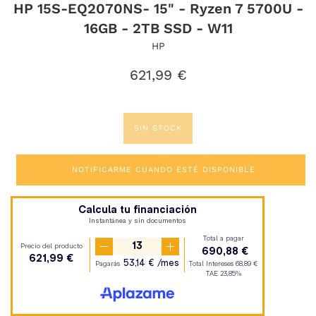
HP 15S-EQ2070NS- 15" - Ryzen 7 5700U -
16GB - 2TB SSD - W11
HP
Precio
621,99 €
habitual
SIN STOCK
NOTIFICARME CUANDO ESTÉ DISPONIBLE