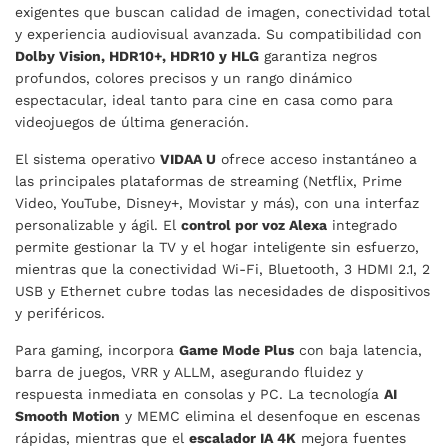
exigentes que buscan calidad de imagen, conectividad total
y experiencia audiovisual avanzada. Su compatibilidad con
Dolby Vision, HDR10+, HDR10 y HLG
garantiza negros
profundos, colores precisos y un rango dinámico
espectacular, ideal tanto para cine en casa como para
videojuegos de última generación.
El sistema operativo
VIDAA U
ofrece acceso instantáneo a
las principales plataformas de streaming (Netflix, Prime
Video, YouTube, Disney+, Movistar y más), con una interfaz
personalizable y ágil. El
control por voz Alexa
integrado
permite gestionar la TV y el hogar inteligente sin esfuerzo,
mientras que la conectividad Wi-Fi, Bluetooth, 3 HDMI 2.1, 2
USB y Ethernet cubre todas las necesidades de dispositivos
y periféricos.
Para gaming, incorpora
Game Mode Plus
con baja latencia,
barra de juegos, VRR y ALLM, asegurando fluidez y
respuesta inmediata en consolas y PC. La tecnología
AI
Smooth Motion
y MEMC elimina el desenfoque en escenas
rápidas, mientras que el
escalador IA 4K
mejora fuentes