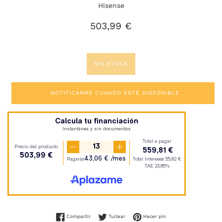
Hisense
Precio
503,99 €
habitual
SIN STOCK
NOTIFICARME CUANDO ESTÉ DISPONIBLE
Compartir en Facebook
Tuitear en Twitter
Pinear en Pinterest
Compartir
Tuitear
Hacer pin