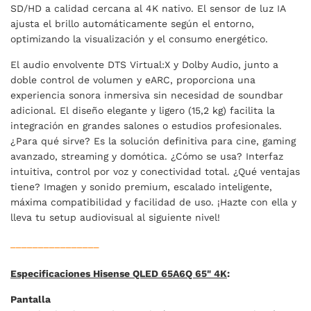
SD/HD a calidad cercana al 4K nativo. El sensor de luz IA
ajusta el brillo automáticamente según el entorno,
optimizando la visualización y el consumo energético.
El audio envolvente DTS Virtual:X y Dolby Audio, junto a
doble control de volumen y eARC, proporciona una
experiencia sonora inmersiva sin necesidad de soundbar
adicional. El diseño elegante y ligero (15,2 kg) facilita la
integración en grandes salones o estudios profesionales.
¿Para qué sirve? Es la solución definitiva para cine, gaming
avanzado, streaming y domótica. ¿Cómo se usa? Interfaz
intuitiva, control por voz y conectividad total. ¿Qué ventajas
tiene? Imagen y sonido premium, escalado inteligente,
máxima compatibilidad y facilidad de uso. ¡Hazte con ella y
lleva tu setup audiovisual al siguiente nivel!
________________
Especificaciones Hisense QLED 65A6Q 65" 4K
:
Pantalla