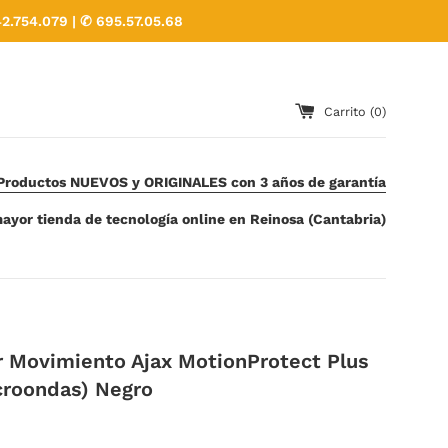
2.754.079 | ✆ 695.57.05.68
Carrito (
0
)
Productos NUEVOS y ORIGINALES con 3 años de garantía
ayor tienda de tecnología online en Reinosa (Cantabria)
r Movimiento Ajax MotionProtect Plus
croondas) Negro