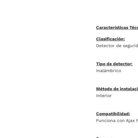
Características Téc
Clasificación:
Detector de segurid
Tipo de detector:
Inalámbrico
Método de instalaci
Interior
Compatibilidad:
Funciona con Ajax h