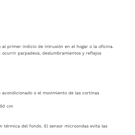
l primer indicio de intrusión en el hogar o la oficina.
 ocurrir parpadeos, deslumbramientos y reflejos
re acondicionado o el movimiento de las cortinas
 50 cm
n térmica del fondo. El sensor microondas evita las