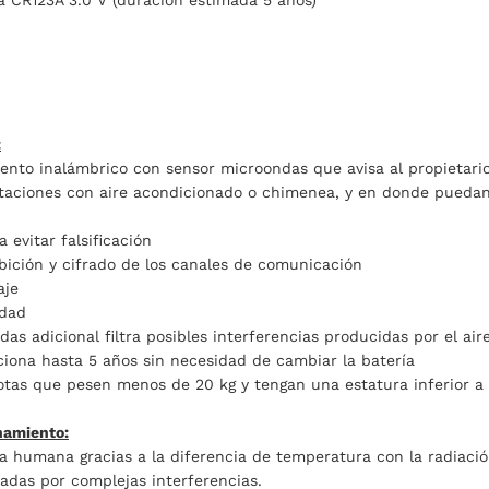
la CR123A 3.0 V (duración estimada 5 años)
:
nto inalámbrico con sensor microondas que avisa al propietario a
taciones con aire acondicionado o chimenea, y en donde puedan
 evitar falsificación
bición y cifrado de los canales de comunicación
aje
idad
das adicional filtra posibles interferencias producidas por el ai
nciona hasta 5 años sin necesidad de cambiar la batería
cotas que pesen menos de 20 kg y tengan una estatura inferior a
namiento:
a humana gracias a la diferencia de temperatura con la radiació
adas por complejas interferencias.