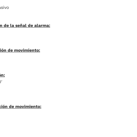
asivo
 de la señal de alarma:
ción de movimiento:
ón:
'
ción de movimiento: