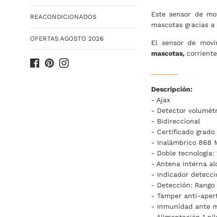
Este sensor de mov
REACONDICIONADOS
mascotas gracias a
OFERTAS AGOSTO 2026
El sensor de movi
mascotas,
corriente
Facebook
Pinterest
Instagram
_______
Descripción:
- Ajax
- Detector volumét
- Bidireccional
- Certificado grado
- Inalámbrico 868 
- Doble tecnología: 
- Antena interna al
- Indicador detecc
- Detección: Rango 
- Tamper anti-aper
- Inmunidad ante m