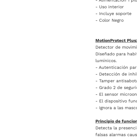
- Alimentación 1 pi
- Uso interior
- Incluye soporte
- Color Negro
MotionProtect Plus
Detector de movimie
Diseñado para habi
lumínicos.
- Autenticación para
- Detección de inhi
- Tamper antisabot
- Grado 2 de segur
- El sensor microon
- El dispositivo fu
- Ignora a las mas
Principio de funcio
Detecta la presenci
falsas alarmas caus