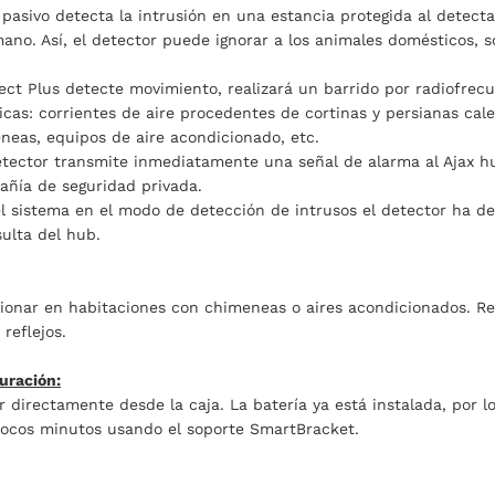
o pasivo detecta la intrusión en una estancia protegida al dete
ano. Así, el detector puede ignorar a los animales domésticos, s
t Plus detecte movimiento, realizará un barrido por radiofrecue
icas: corrientes de aire procedentes de cortinas y persianas cal
eneas, equipos de aire acondicionado, etc.
detector transmite inmediatamente una señal de alarma al Ajax hu
añía de seguridad privada.
el sistema en el modo de detección de intrusos el detector ha d
sulta del hub.
ionar en habitaciones con chimeneas o aires acondicionados. Re
 reflejos.
guración:
r directamente desde la caja. La batería ya está instalada, por 
pocos minutos usando el soporte SmartBracket.