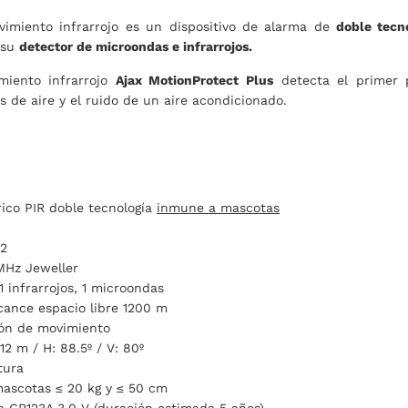
imiento infrarrojo es un dispositivo de alarma de
doble tecn
 su
detector de microondas e infrarrojos.
miento infrarrojo
Ajax MotionProtect Plus
detecta el primer 
s de aire y el ruido de un aire acondicionado.
rico PIR doble tecnología
inmune a mascotas
 2
MHz Jeweller
1 infrarrojos, 1 microondas
cance espacio libre 1200 m
ión de movimiento
12 m / H: 88.5º / V: 80º
tura
ascotas ≤ 20 kg y ≤ 50 cm