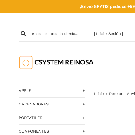
Ir
¡Envío GRATIS pedidos +59
directamente
al
contenido
| Iniciar Sesión |
APPLE
+
›
Inicio
Detector Movi
ORDENADORES
+
PORTATILES
+
COMPONENTES
+