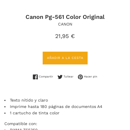
Canon Pg-561 Color Original
CANON
Precio
21,95 €
habitual
AÑADIR A LA CESTA
Compartir en Facebook
Tuitear en Twitter
Pinear en Pinterest
Compartir
Tuitear
Hacer pin
Texto nítido y claro
Imprime hasta 180 páginas de documentos A4
1 cartucho de tinta color
Compatible con: