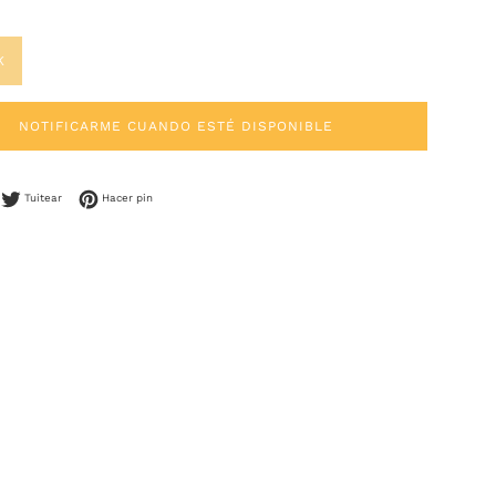
K
NOTIFICARME CUANDO ESTÉ DISPONIBLE
mpartir en Facebook
Tuitear en Twitter
Pinear en Pinterest
Tuitear
Hacer pin