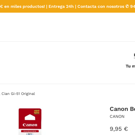
€ en miles productos! | Entrega 24h | Contacta con nosotros ✆ 94
Tu m
Cian Gi-51 Original
Canon Bo
CANON
Precio
9,95 €
habitual