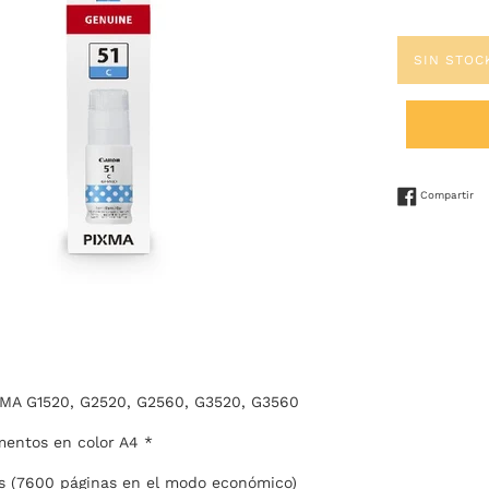
SIN STOC
Co
Compartir
XMA G1520, G2520, G2560, G3520, G3560
entos en color A4 *
s (7600 páginas en el modo económico)