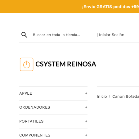
Ir
¡Envío GRATIS pedidos +59
directamente
al
contenido
| Iniciar Sesión |
APPLE
+
›
Inicio
Canon Botella 
ORDENADORES
+
PORTATILES
+
COMPONENTES
+