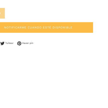
K
NOTIFICARME CUANDO ESTÉ DISPONIBLE
mpartir en Facebook
Tuitear en Twitter
Pinear en Pinterest
Tuitear
Hacer pin