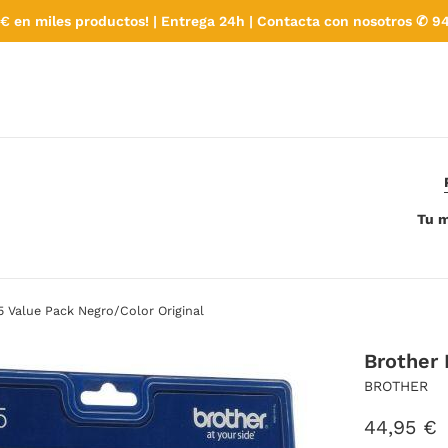
€ en miles productos! | Entrega 24h | Contacta con nosotros ✆ 94
Tu m
 Value Pack Negro/Color Original
Brother 
BROTHER
Precio
44,95 €
habitual