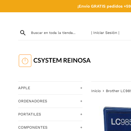
Ir
¡Envío GRATIS pedidos +59
directamente
al
contenido
| Iniciar Sesión |
APPLE
+
›
Inicio
Brother LC985
ORDENADORES
+
PORTATILES
+
COMPONENTES
+