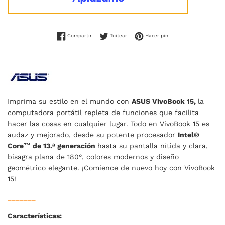
Compartir en Facebook
Tuitear en Twitter
Pinear en Pinterest
Compartir
Tuitear
Hacer pin
Imprima su estilo en el mundo con
ASUS VivoBook 15,
la
computadora portátil repleta de funciones que facilita
hacer las cosas en cualquier lugar. Todo en VivoBook 15 es
audaz y mejorado, desde su potente procesador
Intel®
Core™ de 13.ª generación
hasta su pantalla nítida y clara,
bisagra plana de 180°, colores modernos y diseño
geométrico elegante. ¡Comience de nuevo hoy con VivoBook
15!
_______
Características
: