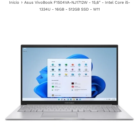
›
Inicio
Asus VivoBook F1504VA-NJ1712W - 15,6" - Intel Core i5-
1334U - 16GB - 512GB SSD - W11