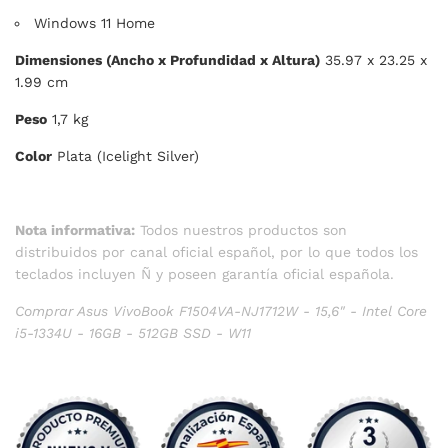
Windows 11 Home
Dimensiones (Ancho x Profundidad x Altura)
35.97 x 23.25 x
1.99 cm
Peso
1,7 kg
Color
Plata (Icelight Silver)
Nota informativa:
Todos nuestros productos son
distribuidos por canal oficial español, por lo que todos los
teclados incluyen Ñ y poseen garantía oficial española.
Comprar Asus VivoBook F1504VA-NJ1712W - 15,6" - Intel Core
i5-1334U - 16GB - 512GB SSD - W11