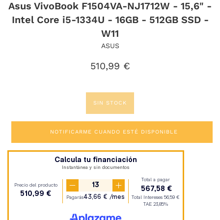
Asus VivoBook F1504VA-NJ1712W - 15,6" -
Intel Core i5-1334U - 16GB - 512GB SSD -
W11
ASUS
Precio
510,99 €
habitual
SIN STOCK
NOTIFICARME CUANDO ESTÉ DISPONIBLE