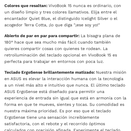
Colores que resaltan:
VivoBook 15 nunca es ordinario, con
un diseño limpio y tres colores llamativos. Elija entre el
encantador Quiet Blue, el distinguido Icelight Silver o el
acogedor Terra Cotta, ¡lo que diga "¡ese soy yo!"
Abierto de par en par para compartir:
La bisagra plana de
180° hace que sea mucho más fácil cuando también
quieres compartir cosas con quienes te rodean. La
retroiluminación del teclado opcional en VivoBook 15 es
perfecta para trabajar en entornos con poca luz.
Teclado ErgoSense brillantemente matizado:
Nuestra misión
en ASUS es elevar la interacción humana con la tecnología
a un nivel más alto e intuitivo que nunca. El último teclado
ASUS ErgoSense está diseñado para permitir una
experiencia de entrada sin igual que está en armonía con la
forma en que te mueves, sientes y tocas. Su comodidad es
nuestra máxima prioridad. Es por eso que el teclado
ErgoSense tiene una sensación increíblemente
satisfactoria, con el rebote y el recorrido óptimos
calculados con precisión afinada. Experimente el teclado