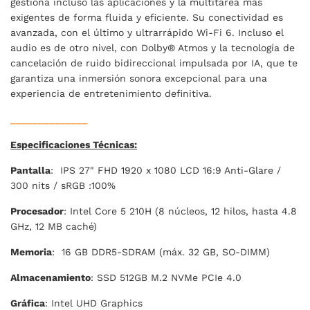
gestiona incluso las aplicaciones y la multitarea más
exigentes de forma fluida y eficiente. Su conectividad es
avanzada, con el último y ultrarrápido Wi-Fi 6. Incluso el
audio es de otro nivel, con Dolby® Atmos y la tecnología de
cancelación de ruido bidireccional impulsada por IA, que te
garantiza una inmersión sonora excepcional para una
experiencia de entretenimiento definitiva.
______________
Especificaciones Técnicas:
Pantalla
: IPS 27" FHD 1920 x 1080 LCD 16:9 Anti-Glare /
300 nits / sRGB :100%
Procesador
: Intel Core 5 210H (8 núcleos, 12 hilos, hasta 4.8
GHz, 12 MB caché)
Memoria
: 16 GB DDR5-SDRAM (máx. 32 GB, SO-DIMM)
Almacenamiento
: SSD 512GB M.2 NVMe PCIe 4.0
Gráfica
: Intel UHD Graphics