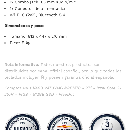
1x Combo jack 3.5 mm audio/mic
1x Conector de alimentación
Wi-Fi 6 (2x2), Bluetooth 5.4
Dimensiones y peso
:
Tamaño: 613 x 447 x 210 mm
Peso: 9 kg
Nota informativa:
Todos nuestros productos son
distribuidos por canal oficial español, por lo que todos los
teclados incluyen Ñ y poseen garantía oficial española.
Comprar Asus V400 V470VAK-WPE1470 - 27" - Intel Core 5-
210H - 16GB - 512GB SSD - FreeDos