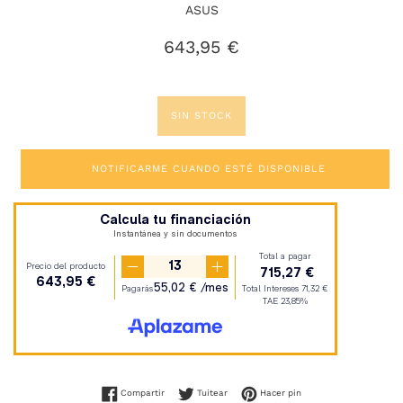
ASUS
Precio
643,95 €
habitual
SIN STOCK
NOTIFICARME CUANDO ESTÉ DISPONIBLE
Compartir en Facebook
Tuitear en Twitter
Pinear en Pinterest
Compartir
Tuitear
Hacer pin