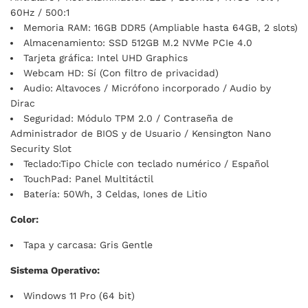
60Hz / 500:1
Memoria RAM: 16GB DDR5 (Ampliable hasta 64GB, 2 slots)
Almacenamiento: SSD 512GB M.2 NVMe PCIe 4.0
Tarjeta gráfica: Intel UHD Graphics
Webcam HD: Sí (Con filtro de privacidad)
Audio: Altavoces / Micrófono incorporado / Audio by
Dirac
Seguridad: Módulo TPM 2.0 / Contraseña de
Administrador de BIOS y de Usuario / Kensington Nano
Security Slot
Teclado:Tipo Chicle con teclado numérico / Español
TouchPad: Panel Multitáctil
Batería: 50Wh, 3 Celdas, Iones de Litio
Color:
Tapa y carcasa: Gris Gentle
Sistema Operativo:
Windows 11 Pro (64 bit)