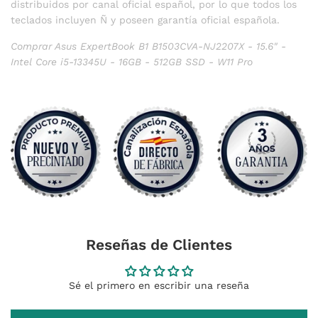
distribuidos por canal oficial español, por lo que todos los
teclados incluyen Ñ y poseen garantía oficial española.
Comprar Asus ExpertBook B1 B1503CVA-NJ2207X - 15.6" -
Intel Core i5-13345U - 16GB - 512GB SSD - W11 Pro
Reseñas de Clientes
Sé el primero en escribir una reseña