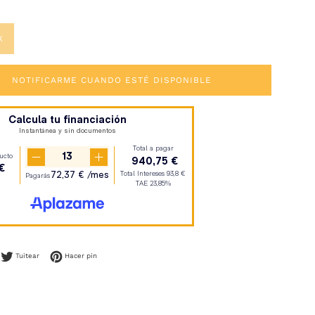
K
NOTIFICARME CUANDO ESTÉ DISPONIBLE
mpartir en Facebook
Tuitear en Twitter
Pinear en Pinterest
Tuitear
Hacer pin