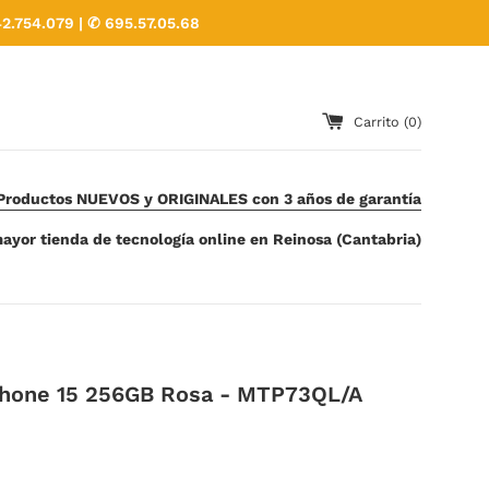
2.754.079 | ✆ 695.57.05.68
Carrito (
0
)
Productos NUEVOS y ORIGINALES con 3 años de garantía
ayor tienda de tecnología online en Reinosa (Cantabria)
Phone 15 256GB Rosa - MTP73QL/A
€