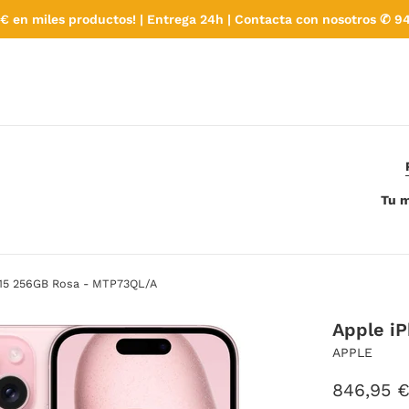
€ en miles productos! | Entrega 24h | Contacta con nosotros ✆ 94
Tu m
 15 256GB Rosa - MTP73QL/A
Apple i
APPLE
Precio
846,95 
habitual