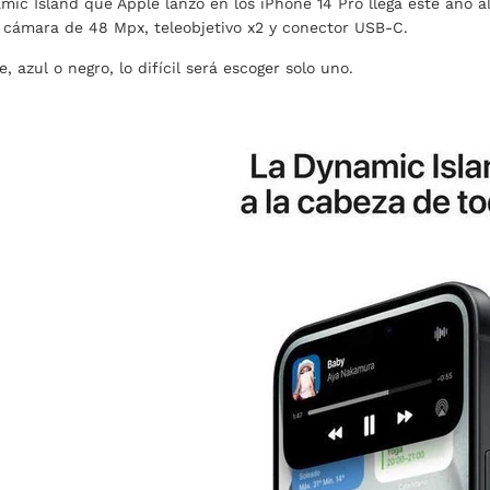
mic Island que Apple lanzó en los iPhone 14 Pro llega este año al
cámara de 48 Mpx, teleobjetivo x2 y conector USB-C.
e, azul o negro, lo difícil será escoger solo uno.