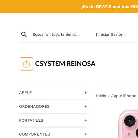
Ir
¡Envío GRATIS pedidos +59
directamente
al
contenido
| Iniciar Sesión |
APPLE
+
›
Inicio
Apple iPhone
ORDENADORES
+
PORTATILES
+
COMPONENTES
+