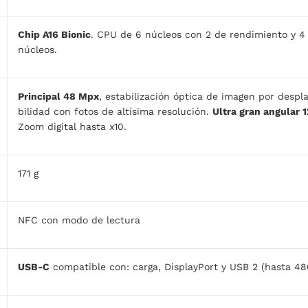
Chip A16 Bionic
. CPU de 6 núcleos con 2 de rendimiento y 4 
núcleos.
Principal 48 Mpx
, estabili­zación óptica de imagen por desp
bilidad con fotos de altísima resolución.
Ultra gran angular 
Zoom digital hasta x10.
171 g
NFC con modo de lectura
USB‑C
compatible con: carga, DisplayPort y USB 2 (hasta 48