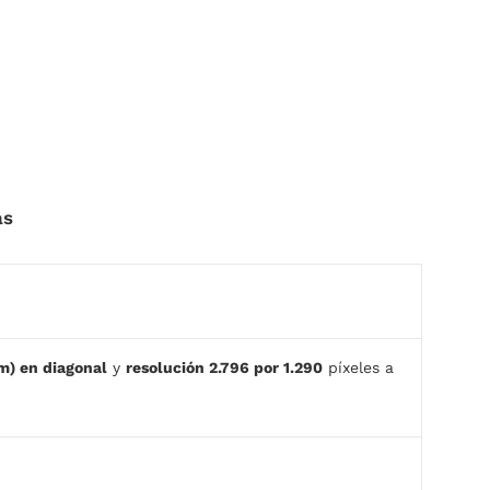
as
m) en diagonal
y
resolución 2.796 por 1.290
píxeles a