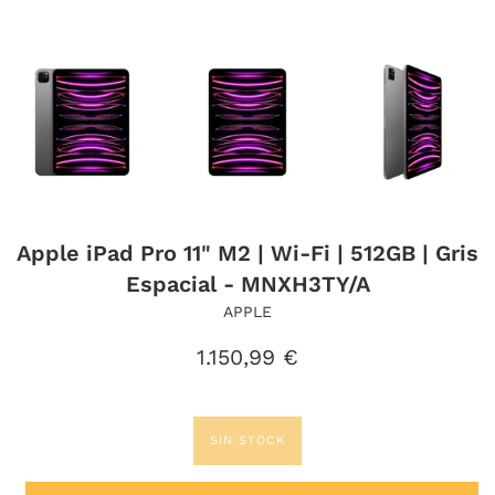
Apple iPad Pro 11" M2 | Wi-Fi | 512GB | Gris
Espacial - MNXH3TY/A
APPLE
Precio
1.150,99 €
habitual
SIN STOCK