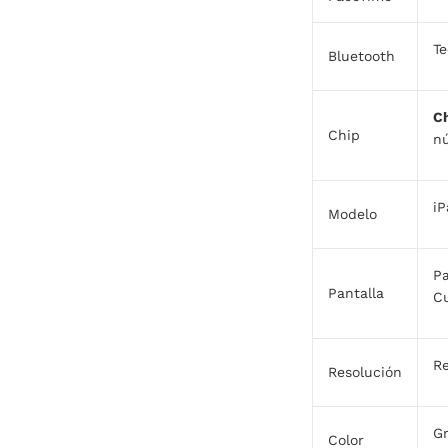
Te
Bluetooth
C
Chip
nú
iP
Modelo
Pa
Pantalla
Cu
R
Resolución
Gr
Color