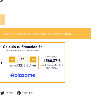
 €
K
NOTIFICARME CUANDO ESTÉ DISPONIBLE
mpartir en Facebook
Tuitear en Twitter
Pinear en Pinterest
Tuitear
Hacer pin