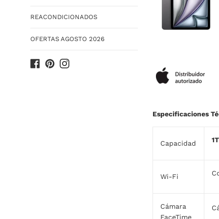
REACONDICIONADOS
OFERTAS AGOSTO 2026
Facebook
Pinterest
Instagram
Especificaciones T
1
Capacidad
Co
Wi-Fi
Cámara
C
FaceTime