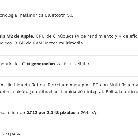
cnología inalámbrica Bluetooth 5.0
hip M2 de Apple
. CPU de 8 núcleos (4 de rendimiento y 4 de efic
cleos. 8 GB de RAM. Motor multimedia.
ad Air de 11"
1ª generación
Wi-Fi + Cellular
ntalla Liquida Retina. Retroiluminada por LED con Multi‑Touch y
bierta oleófuga antihuellas. Laminación integral. Película antirre
esolución de
2.732 por 2.048 píxeles
a 264 p/p
is Espacial