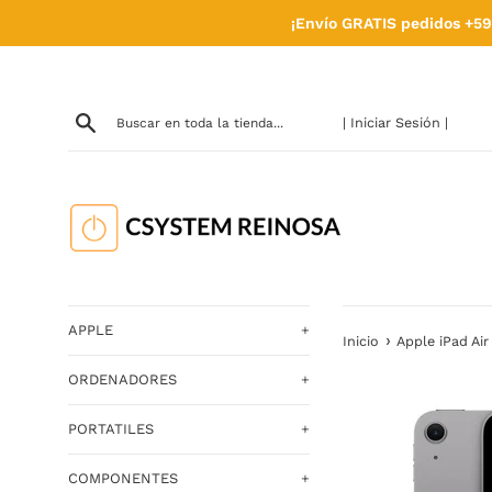
Ir
¡Envío GRATIS pedidos +59
directamente
al
contenido
| Iniciar Sesión |
APPLE
+
›
Inicio
Apple iPad Air
ORDENADORES
+
PORTATILES
+
COMPONENTES
+