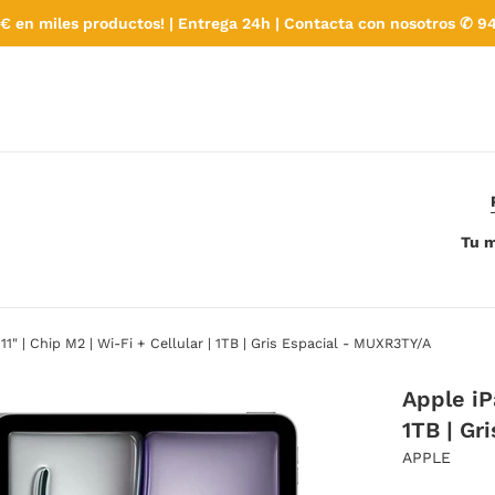
€ en miles productos! | Entrega 24h | Contacta con nosotros ✆ 94
Tu m
 11" | Chip M2 | Wi-Fi + Cellular | 1TB | Gris Espacial - MUXR3TY/A
Apple iPa
1TB | Gr
APPLE