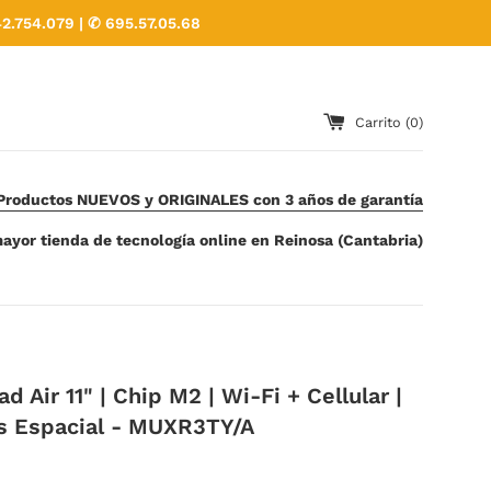
2.754.079 | ✆ 695.57.05.68
Carrito (
0
)
Productos NUEVOS y ORIGINALES con 3 años de garantía
ayor tienda de tecnología online en Reinosa (Cantabria)
d Air 11" | Chip M2 | Wi-Fi + Cellular |
is Espacial - MUXR3TY/A