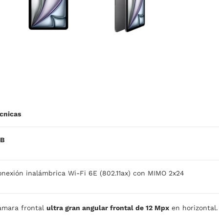
écnicas
TB
nexión inalámbrica Wi‑Fi 6E (802.11ax) con MIMO 2x24
ámara frontal
ultra gran angular frontal de 12 Mpx
en horizontal.