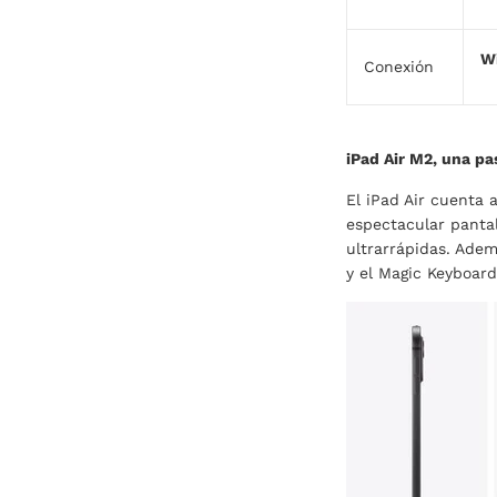
W
Conexión
iPad Air M2, una pa
El iPad Air cuenta 
espectacular panta
ultrarrápidas. Adem
y el Magic Keyboard