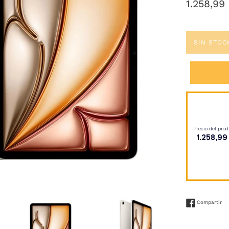
Precio
1.258,99
habitual
SIN STOC
Co
Compartir