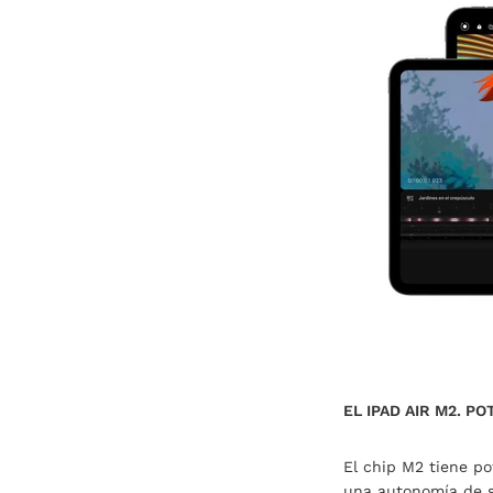
EL IPAD AIR M2. P
El chip M2 tiene po
una autonomía de so