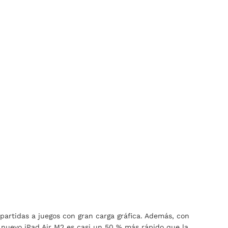
 partidas a juegos con gran carga gráfica. Además, con
El nuevo iPad Air M2 es casi un 50 % más rápido que la