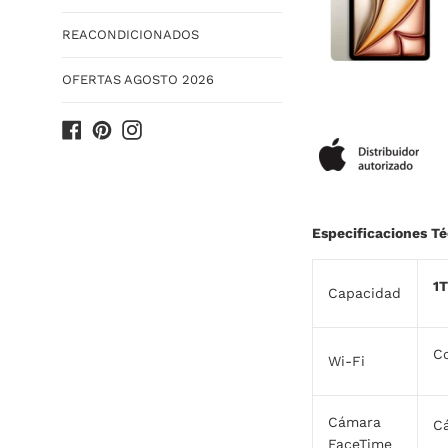
REACONDICIONADOS
OFERTAS AGOSTO 2026
Facebook
Pinterest
Instagram
Especificaciones T
1
Capacidad
Co
Wi-Fi
Cámara
C
FaceTime