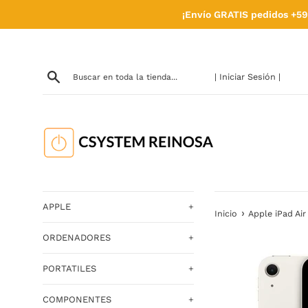
Ir
¡Envío GRATIS pedidos +59
directamente
al
contenido
| Iniciar Sesión |
APPLE
+
›
Inicio
Apple iPad Air
ORDENADORES
+
PORTATILES
+
COMPONENTES
+