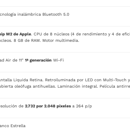
cnología inalámbrica Bluetooth 5.0
hip M2 de Apple
. CPU de 8 núcleos (4 de rendimiento y 4 de efic
cleos. 8 GB de RAM. Motor multimedia.
ad Air de 11"
1ª generación
Wi-Fi
ntalla Liquida Retina. Retroiluminada por LED con Multi‑Touch y
bierta oleófuga antihuellas. Laminación integral. Película antirre
esolución de
2.732 por 2.048 píxeles
a 264 p/p
anco Estrella