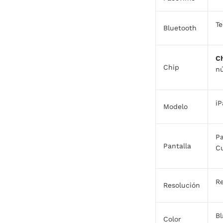
Te
Bluetooth
C
Chip
nú
iP
Modelo
Pa
Pantalla
Cu
R
Resolución
Bl
Color