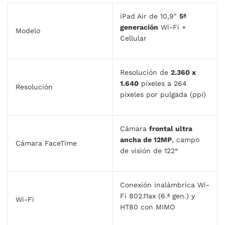
iPad Air de 10,9"
5ª
generación
Wi-Fi +
Modelo
Cellular
Resolución de
2.360 x
1.640
píxeles a 264
Resolución
píxeles por pulgada (ppi)
Cámara
frontal ultra
ancha de 12MP
, campo
Cámara FaceTime
de visión de 122°
Conexión inalámbrica Wi-
Fi 802.11ax (6.ª gen.) y
Wi-Fi
HT80 con MIMO