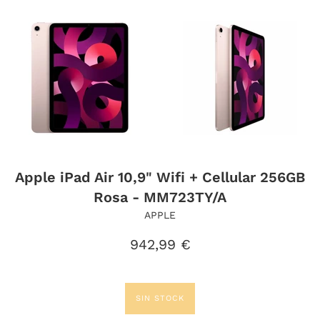
Apple iPad Air 10,9" Wifi + Cellular 256GB
Rosa - MM723TY/A
APPLE
Precio
942,99 €
habitual
SIN STOCK