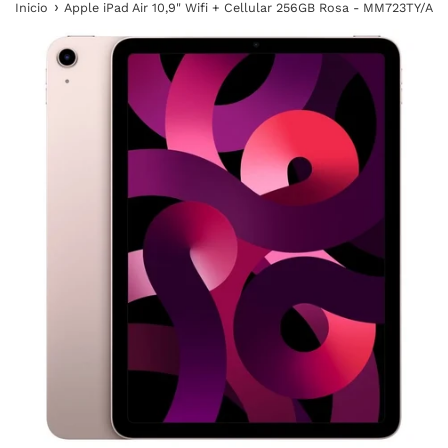
›
Inicio
Apple iPad Air 10,9" Wifi + Cellular 256GB Rosa - MM723TY/A