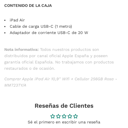
CONTENIDO DE LA CAJA
iPad Air
Cable de carga USB‑C (1 metro)
Adaptador de corriente USB‑C de 20 W
Nota informativa:
Todos nuestros productos son
distribuidos por canal oficial Apple España y poseen
garantía oficial Española. No trabajamos con productos
restaurados o de ocasión.
Comprar Apple iPad Air 10,9" Wifi + Cellular 256GB Rosa -
MM723TY/A
Reseñas de Clientes
Sé el primero en escribir una reseña