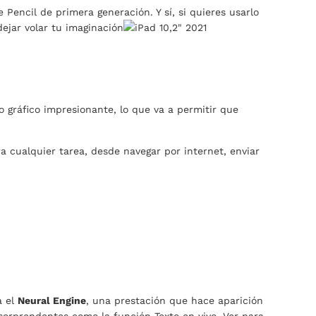
e Pencil de primera generación. Y sí, si quieres usarlo
ejar volar tu imaginación
 gráfico impresionante, lo que va a permitir que
ra cualquier tarea, desde navegar por internet, enviar
a el
Neural Engine
, una prestación que hace aparición
sorprendentes como la función Texto en vivo. Ver para