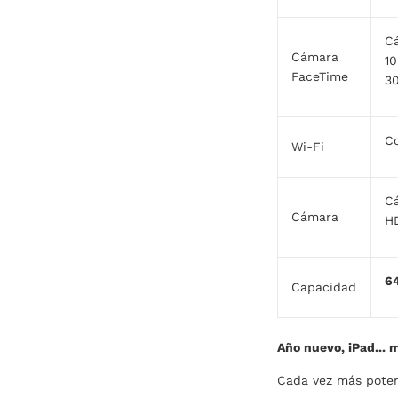
Cá
Cámara
10
FaceTime
30
Co
Wi-Fi
Cá
Cámara
HD
6
Capacidad
Año nuevo, iPad... 
Cada vez más potent