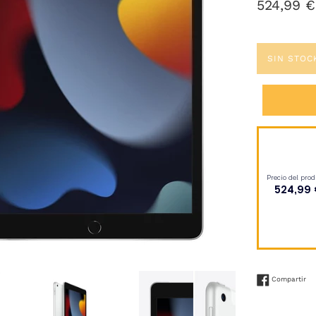
Precio
524,99 €
habitual
SIN STOC
Co
Compartir