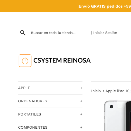
Ir
¡Envío GRATIS pedidos +59
directamente
al
contenido
| Iniciar Sesión |
APPLE
+
›
Inicio
Apple iPad 10,
ORDENADORES
+
PORTATILES
+
COMPONENTES
+