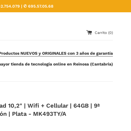
2.754.079 | ✆ 695.57.05.68
Carrito (
0
)
Productos NUEVOS y ORIGINALES con 3 años de garantía
ayor tienda de tecnología online en Reinosa (Cantabria)
d 10,2" | Wifi + Cellular | 64GB | 9ª
ón | Plata - MK493TY/A