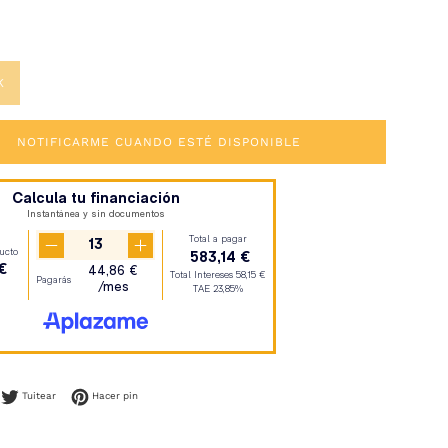
K
NOTIFICARME CUANDO ESTÉ DISPONIBLE
mpartir en Facebook
Tuitear en Twitter
Pinear en Pinterest
Tuitear
Hacer pin