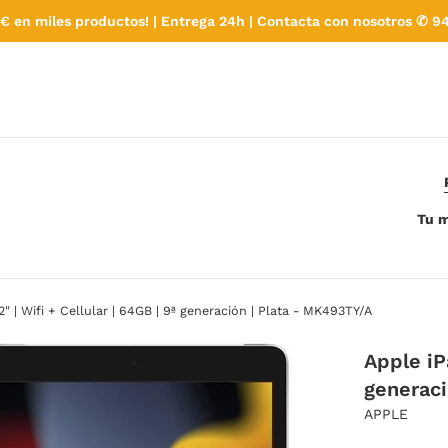
€ en miles productos! | Entrega 24h | Contacta con nosotros ✆ 94
Tu m
2" | Wifi + Cellular | 64GB | 9ª generación | Plata - MK493TY/A
Apple iPa
generaci
APPLE