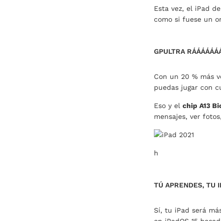
Esta vez, el iPad de
como si fuese un or
GPULTRA RÁÁÁÁÁÁ
Con un 20 % más vel
puedas jugar con cu
Eso y el
chip A13 Bi
mensajes, ver fotos
h
TÚ APRENDES, TU 
Sí, tu iPad será má
en iPadOS 15 basada