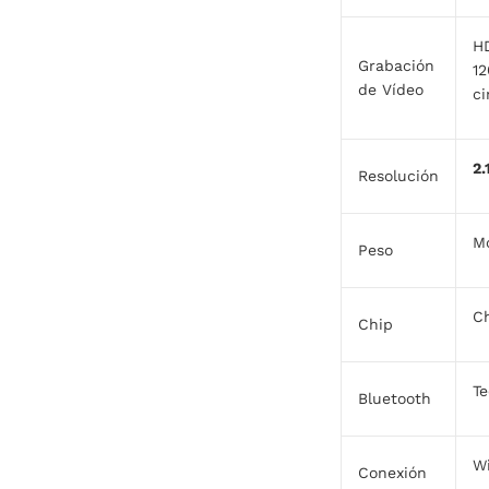
HD
Grabación
12
de Vídeo
ci
2.
Resolución
Mo
Peso
Ch
Chip
Te
Bluetooth
Wi
Conexión