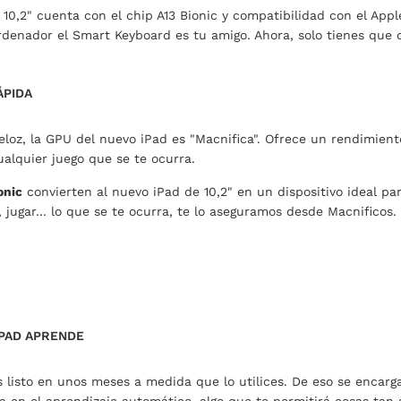
 10,2" cuenta con el chip A13 Bionic y compatibilidad con el Appl
denador el Smart Keyboard es tu amigo. Ahora, solo tienes que d
ÁPIDA
oz, la GPU del nuevo iPad es "Macnifica". Ofrece un rendimiento
alquier juego que se te ocurra.
onic
convierten al nuevo iPad de 10,2" en un dispositivo ideal pa
, jugar... lo que se te ocurra, te lo aseguramos desde Macnificos.
IPAD APRENDE
s listo en unos meses a medida que lo utilices. De eso se encarg
 en el aprendizaje automático, algo que te permitirá cosas tan 