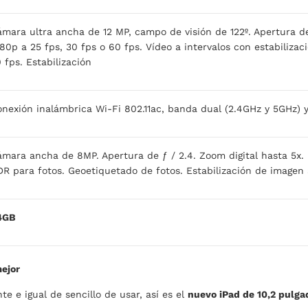
mara ultra ancha de 12 MP, campo de visión de 122º. Apertura d
80p a 25 fps, 30 fps o 60 fps. Vídeo a intervalos con estabiliza
 fps. Estabilización
nexión inalámbrica Wi-Fi 802.11ac, banda dual (2.4GHz y 5GHz)
mara ancha de 8MP. Apertura de ƒ / 2.4. Zoom digital hasta 5x.
R para fotos. Geoetiquetado de fotos. Estabilización de imagen
4GB
mejor
e e igual de sencillo de usar, así es el
nuevo iPad de 10,2 pulga